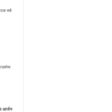
सपटक सबै
 टाउकोमा
्व आर्जन