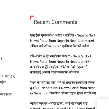
Recent Comments
एसइईको पुरक परीक्षा असार १ गतेदेखि - Nepal's No 1
News Portal from Nepal in Nepali.
on
एसईको
नतिजा सार्वजनिक, ६५.९८ प्रतिशत विद्यार्थी उत्तीर्ण
रवि–बालेन ७ बुँदे सम्झौतामा के छ ? - Nepal's No 1
 ।
News Portal from Nepal in Nepali.
on
रवि–
बालेनबिच ७ बुँदे सम्झौता : रविले पार्टीको नेतृत्व गर्ने,
बालेनलाई आगामी प्रधानमन्त्रीमा अघि सार्ने
ार १ सय ८५
्यायो ।
"हामी नेपाल" बाट कोही पनि यो अन्तरिम सरकारको हिस्सा
हुने छैन - Nepal's No 1 News Portal from Nepal
in Nepali.
on
जेनजीका तर्फबाट सुदन गुरुङ मन्त्री बन्दै
समर्थकका
ऋषि पञ्चमीको अनौठो रहस्य: जहाँ महिनावारी नारी
स्पे
शक्तिको प्रतीक बन्छ - Nepal's No 1 News Portal