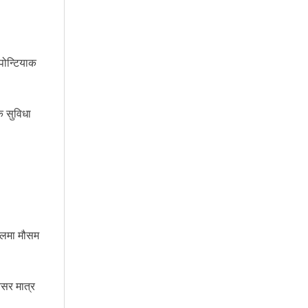
पोन्टियाक
क सुविधा
खेलमा मौसम
वसर मात्र