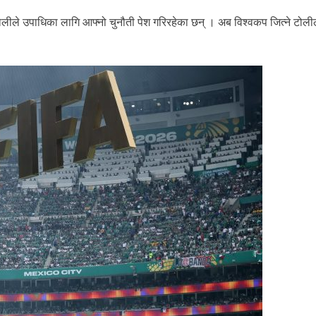
लीले उपाधिका लागि आफ्नो चुनौती पेश गरिरहेका छन् । अब विश्वकप जित्ने टोली