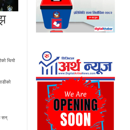
अझ
रेको थियो
लाडीको
 सन्