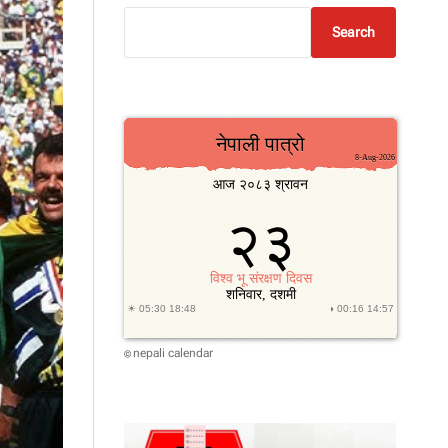
Search
nepali calendar
©