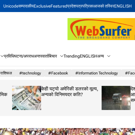
Unicode
सम्पादकीय
Exclusive
Featured
प्रदेश
पत्रपत्रिका
आजकाे तस्विर
ENGLISH
बिचार
अन्य
प्रविधि
घटना/अपराध
अन्तरवार्ता
Trending
ENGLISH
राशिफल
#technology
#Facebook
#Information Technology
#Face
केही घट्यो अमेरिकी डलरको मूल्य,
देशभर मनसुनी वायुको 
अन्यको विनिमयदर कति?
आज यी तीन प्रदेशमा भ
सम्भावना