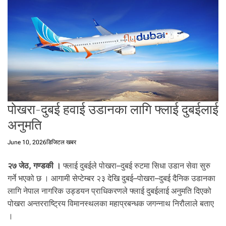
t
a
l
f
r
o
m
N
e
पोखरा-दुबई हवाई उडानका लागि फ्लाई दुबईलाई
p
a
अनुमति
l
i
June 10, 2026
डिजिटल खबर
n
N
२७ जेठ, गण्डकी ।
फ्लाई दुबईले पोखरा–दुबई रुटमा सिधा उडान सेवा सुरु
e
गर्ने भएको छ । आगामी सेप्टेम्बर २३ देखि दुबई–पोखरा–दुबई दैनिक उडानका
p
लागि नेपाल नागरिक उड्डयन प्राधिकरणले फ्लाई दुबईलाई अनुमति दिएको
a
पोखरा अन्तरराष्ट्रिय विमानस्थलका महाप्रबन्धक जगन्नाथ निरौलाले बताए
l
।
i