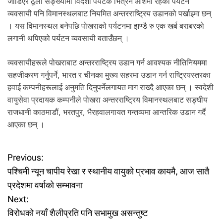
जोडिएर ठूलो सङ्ख्यामा विदेशी पर्यटक भित्रने आशमा रहेका पर्यटन
व्यवसायी पनि विमानस्थलबाट नियमित अन्तरराष्ट्रिय उडानको पर्खाइमा छन्
। यस विमानस्थल बनेपछि पोखराको पर्यटनमा झण्डै रु एक खर्ब बराबरको
लगानी थपिएको पर्यटन व्यवसायी बताउँछन् ।
व्यवसायीहरूले पोखराबाट अन्तरराष्ट्रिय उडान गर्न आवश्यक नीतिनियममा
सहजीकरण गर्नुपर्ने, भारत र चीनका मुख्य सहरमा उडान गर्न राष्ट्रियस्तरका
हवाई कम्पनीहरूलाई अनुमति दिनुपर्नेलगायत माग राख्दै आएका छन् । स्वदेशी
वायुसेवा प्रदायक कम्पनीले पोखरा अन्तरराष्ट्रिय विमानस्थलबाट सङ्घीय
राजधानी काठमाडौं, भरतपुर, भैरहवालगायत गन्तव्यमा आन्तरिक उडान गर्दै
आएका छन् ।
P
Previous:
पश्चिमी न्यून चापीय रेखा र स्थानीय वायुको प्रभाव कायमै, आज सातै
o
प्रदेशमा वर्षाको सम्भावना
Next:
s
विरोधको नयाँ शैलीप्रति पनि सभामुख असन्तुष्ट