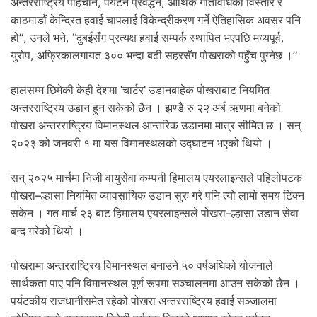
अन्तरराष्ट्रिय पहिचान, पर्यटन प्रवर्द्धन, आर्थिक गतिविधिको विस्तार र
काठमाडौं केन्द्रित हवाई चापलाई विकेन्द्रीकरण गर्ने ऐतिहासिक अवसर पनि
हो”, उनले भने, “दुबईसँग प्रत्यक्ष हवाई सम्पर्क स्थापित भएपछि मध्यपूर्व,
युरोप, अफ्रिकालगायत ३०० भन्दा बढी सहरसँग पोखराको पहुँच पुग्नेछ ।”
हालसम्म छिमेकी केही देशमा ‘चार्टर’ उडानबाहेक पोखराबाट नियमित
अन्तरराष्ट्रिय उडान हुन सकेको छैन । झण्डै रु २२ अर्ब ऋणमा बनेको
पोखरा अन्तरराष्ट्रिय विमानस्थल आन्तरिक उडानमा मात्र सीमित छ । सन्
२०२३ को जनवरी १ मा यस विमानस्थलको उद्घाटन भएको थियो ।
सन् २०२५ मार्चमा निजी वायुसेवा कम्पनी हिमालय एयरलाइन्सले पहिलोपटक
पोखरा–ल्हासा नियमित व्यावसायिक उडान सुरु गरे पनि त्यो लामो समय टिक्न
सकेन । गत मार्च २३ बाट हिमालय एयरलाइन्सले पोखरा–ल्हासा उडान सेवा
बन्द गरेको थियो ।
पोखरामा अन्तरराष्ट्रिय विमानस्थल बनाउने ५० वर्षअघिको योजनाले
सार्थकता पाए पनि विमानस्थल पूर्ण रूपमा सञ्चालनमा आउन सकेको छैन ।
पर्यटकीय राजधानीसमेत रहेको पोखरा अन्तरराष्ट्रिय हवाई सञ्जालमा