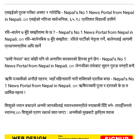
एसइईको पुरक परीक्षा असार १ गतेदेखि - Nepal's No 1 News Portal from Nepal
in Nepali.
on
एसईको नतिजा सार्वजनिक, ६५.९८ प्रतिशत विद्यार्थी उत्तीर्ण
रवि–बालेन ७ बुँदे सम्झौतामा के छ ? - Nepal's No 1 News Portal from Nepal in
Nepali.
on
रवि–बालेनबिच ७ बुँदे सम्झौता : रविले पार्टीको नेतृत्व गर्ने, बालेनलाई आगामी
प्रधानमन्त्रीमा अघि सार्ने
"हामी नेपाल" बाट कोही पनि यो अन्तरिम सरकारको हिस्सा हुने छैन - Nepal's No 1
News Portal from Nepal in Nepali.
on
जेनजीका तर्फबाट सुदन गुरुङ मन्त्री बन्दै
ऋषि पञ्चमीको अनौठो रहस्य: जहाँ महिनावारी नारी शक्तिको प्रतीक बन्छ - Nepal's No
1 News Portal from Nepal in Nepali.
on
ऋषिपञ्चमी पूजा र व्रतको के छ त
धार्मिक महत्व !
शिशुको ज्यान बचाउने अनमी जानकीलाई स्वास्थ्यमन्त्रीले स्याबासी दिँदै भने- तपाईँजस्तो
स्वास्थ्
on
शिशुको प्राण रक्षार्थ सात घण्टा : अनमीको मुखबाटै कृत्रिम श्वास