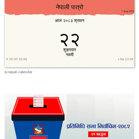
nepali calendar
©