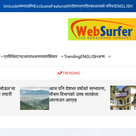
Unicode
सम्पादकीय
Exclusive
Featured
प्रदेश
पत्रपत्रिका
आजकाे तस्विर
ENGLISH
बिचार
अन्य
प्रविधि
घटना/अपराध
अन्तरवार्ता
Trending
ENGLISH
TRENDING
आज पनि देशभर वर्षाको सम्भावना,
कक्षा १२ को मौका परीक
मौसम विभागको उच्च सतर्कता
परीक्षाफल प्रकाशित
अपनाउन आग्रह