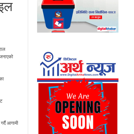
ाइल
 हाल
ो जनाएको
ेका
ेट
गर्दै आगामी