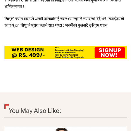
1 News Portal from Nepal in Nepali.
on
ऋषिपञ्चमी पूजा र व्रतको के छ त
धार्मिक महत्व !
शिशुको ज्यान बचाउने अनमी जानकीलाई स्वास्थ्यमन्त्रीले स्याबासी दिँदै भने- तपाईँजस्तो
स्वास्थ्
on
शिशुको प्राण रक्षार्थ सात घण्टा : अनमीको मुखबाटै कृत्रिम श्वास
You May Also Like: