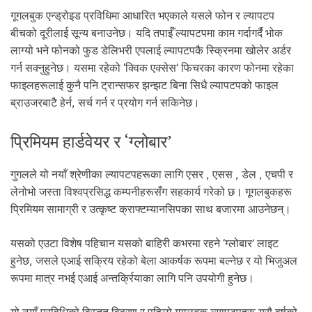
गूगलबुक एन्ड्रोइड प्रविधिमा आधारित भएकाले यसले फोन र ल्यापटप
बीचको दूरीलाई सून्य बनाउनेछ। यदि तपाईँ ल्यापटपमा काम गर्दागर्दै भोक
लाग्यो भने फोनको फुड डेलिभरी एपलाई ल्यापटपकै स्क्रिनमा खोलेर अर्डर
गर्न सक्नुहुनेछ। यसमा रहेको ‘क्विक एक्सेस’ फिचरका कारण फोनमा रहेका
फाइलहरूलाई कुनै पनि ट्रान्सफर झन्झट बिना सिधै ल्यापटपको फाइल
ब्राउजरबाटै हेर्न, सर्च गर्न र प्रयोग गर्न सकिनेछ।
प्रिमियम हार्डवेयर र ‘ग्लोबार’
गुगलले यो नयाँ श्रेणीका ल्यापटपहरूका लागि एसर , एसस , डेल , एचपी र
लेनोभो जस्ता विश्वप्रसिद्ध कम्पनीहरूसँग सहकार्य गरेको छ। गूगलबुकहरू
प्रिमियम सामाग्री र उत्कृष्ट क्राफ्टम्यानसिपका साथ बजारमा आउनेछन्।
यसको एउटा विशेष पहिचान यसको बाहिरी कभरमा रहने ‘ग्लोबार’ लाइट
हुनेछ, जसले एआई सक्रिय रहेको बेला आकर्षक रूपमा बल्नेछ र यो भिजुअल
रूपमा मात्र नभई एआई अन्तर्क्रियाका लागि पनि उपयोगी हुनेछ।