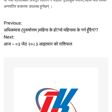
यो नयाँ प्रविधिको विस्तृत विवरण र पहिलो गूगलबुक ल्यापटपहरू यसै वर्षको
अन्त्यतिर बजारमा उपलब्ध हुनेछन् ।
P
Previous:
अधिकमास (पुरूषोत्तम )महिना के हो?यो महिनामा के गर्न हुँदैन??
o
Next:
आज – ०३ जेठ २०८३ आइतवार को राशिफल
s
t
n
a
v
i
g