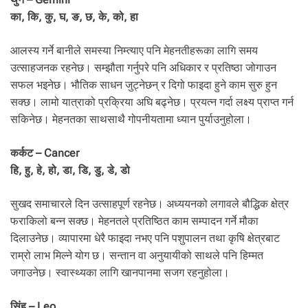
का, कि, कु, घ, ङ, छ, के, को, हा
आलस्य गर्ने बानीले समस्या निम्त्याए पनि मेहनतीहरूका लागि समय
उत्साहजनक रहनेछ। सम्झौता गर्नुपरे पनि अधिकार र प्रतिष्ठा जोगाउन
सफल भइनेछ। भौतिक साधन जुट्नेछन् र दिगो फाइदा हुने काम सुरु हुन
सक्छ। लामो यात्राको प्रक्रिया अघि बढ्नेछ। प्रयत्न गर्दा लक्ष्य प्राप्त गर्न
सकिनेछ। मेहनतका साथसाथै गोपनीयतामा ध्यान पुर्याउनुहोला।
कर्कट – Cancer
हि, हु, हे, हो, डा, डि, डु, डे, डो
सुखद समाचारले दिन उत्साहपूर्ण रहनेछ। अध्ययनको लगावले बौद्धिक क्षेत्र
फराकिलो बन्न सक्छ। मेहनतले प्रतिष्ठित काम सम्पादन गर्ने मौका
दिलाउनेछ। व्यापारमा धेरै फाइदा नभए पनि पशुपालन तथा कृषि क्षेत्रबाट
राम्रो लाभ मिल्ने योग छ। सन्तान वा अनुयायीको साथले पनि हिम्मत
जगाउनेछ। स्वास्थ्यका लागि खानपानमा सजग रहनुहोला।
सिंह – Leo