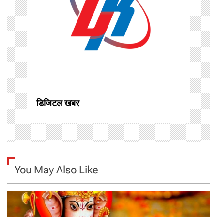
a
t
i
o
n
डिजिटल खबर
You May Also Like