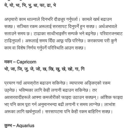
ये, यो, भा, भि, भु, धा, फा, ढा, भे
अप्ठ्याराे काम थाल्नाले दिनभरि दाैडधुप गर्नुपर्ला। कामले खर्च बढाउन
सक्छ। सञ्चित रकम अरूलाई सरसापट दिनुपर्ने हुन सक्छ। अर्थअभावले
सताउने समय छ। टाढाका साथीभाइसँग सम्पर्क भने बढ्नेछ। परिवारजनबाट
टाढिनुपर्ला। अरूलाई समय दिँदा आफू पछि परिनेछ। करकापमा परी कुनै
काम वा विशेष निर्णय गर्नुपर्ने परिस्थिति आउन सक्छ।
मकर – Capricorn
भो, जा, जि, जु, जे, जो, ख, खि, खु, खे, खो, गा, गि
प्रयत्न गर्दा आयस्रोत बढाउन सकिनेछ। व्यापारमा अड्किएको रकम
उठ्नेछ। भविष्यका लागि केही लगानी बढाउन सकिनेछ। तर
अवसरवादीहरूले आफ्ना कमजोरीको फाइदा उठाउन सक्छन्। आंशिक फाइदा
भए पनि काम पूरा गर्न अनुमानभन्दा बढी लगानी र समय लाग्नेछ। लाभांश
अरूका लागि खर्चनुपर्ला। सरसापटमा पनि केही रकम बाहिरिन सक्छ।
कुम्भ – Aquarius