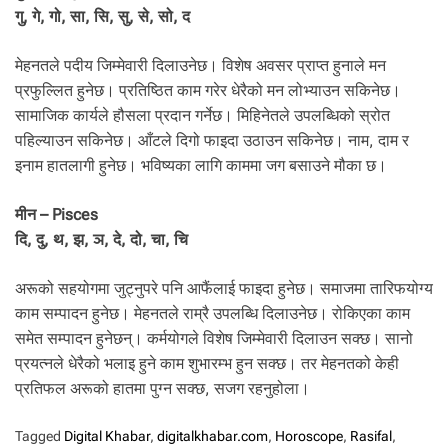
गु, गे, गो, सा, सि, सु, से, सो, द
मेहनतले पदीय जिम्मेवारी दिलाउनेछ। विशेष अवसर प्राप्त हुनाले मन
प्रफुल्लित हुनेछ। प्रतिष्ठित काम गरेर धेरैको मन लोभ्याउन सकिनेछ।
सामाजिक कार्यले हौसला प्रदान गर्नेछ। मिहिनेतले उपलब्धिको स्रोत
पहिल्याउन सकिनेछ। आँटले दिगो फाइदा उठाउन सकिनेछ। नाम, दाम र
इनाम हातलागी हुनेछ। भविष्यका लागि काममा जग बसाउने मौका छ।
मीन – Pisces
दि, दु, थ, झ, ञ, दे, दो, चा, चि
अरूको सहयोगमा जुट्नुपरे पनि आफैंलाई फाइदा हुनेछ। समाजमा तारिफयोग्य
काम सम्पादन हुनेछ। मेहनतले राम्रै उपलब्धि दिलाउनेछ। रोकिएका काम
समेत सम्पादन हुनेछन्। कर्मयोगले विशेष जिम्मेवारी दिलाउन सक्छ। सानो
प्रयत्नले धेरैको भलाइ हुने काम शुभारम्भ हुन सक्छ। तर मेहनतको केही
प्रतिफल अरूको हातमा पुग्न सक्छ, सजग रहनुहोला।
Tagged
Digital Khabar
,
digitalkhabar.com
,
Horoscope
,
Rasifal
,