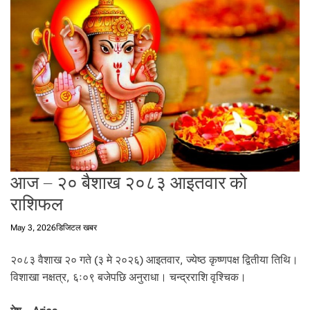
t
a
l
f
r
o
m
N
e
p
a
आज – २० बैशाख २०८३ आइतवार को
l
i
राशिफल
n
N
May 3, 2026
डिजिटल खबर
e
p
२०८३ वैशाख २० गते (३ मे २०२६) आइतवार, ज्येष्ठ कृष्णपक्ष द्वितीया तिथि।
a
विशाखा नक्षत्र, ६ः०९ बजेपछि अनुराधा। चन्द्रराशि वृश्चिक।
l
i