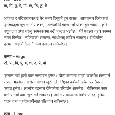
मा, मि, मु, मे, मो, टा, टि, टु, टे
आफन्त र परिवारजनलाई धेरै समय दिनुपर्ने हुन सक्छ। आश्वासन दिनेहरूले
प्रतिबद्धता पूरा नगर्न सक्छन्। अरूको विश्वास गर्दा धोका हुन सक्छ। कृषि,
पशुपालन तथा घरेलु कामकाजमा बढी प्रवृत्त भइनेछ। धेरै फाइदा नहुने काममा
समय बित्नेछ। नजिकका आफन्त, साथीभाइ टाढिन सक्छन्। दोहोर्याएर
प्रयत्न गर्दा राेकिएकाे काम बनाउन सकिनेछ।
कन्या – Virgo
टो, पा, पि, पु, ष, ण, ठ, पे, पो
प्रयत्न गर्दा ठूलाे काम सम्पादन हुनेछ। छोटो समयमा राम्रो उपलब्धि हातपार्न
सफल भइनेछ। स्रोत–साधन जुट्नाले गरिएका कर्मको उचित प्रतिफल
प्राप्त हुनेछ। लाभांश बढ्नाले दैनिकीमा परिवर्तन आउनेछ। रोकिएका काम
बन्ने र नयाँ काम सुरु गर्ने समय छ। उद्योग र व्यापारमा विशेष फाइदा हुनेछ।
शत्रु तथा प्रतिस्पर्धीलाई पछि पार्न सकिनेछ।
तुला – Libra