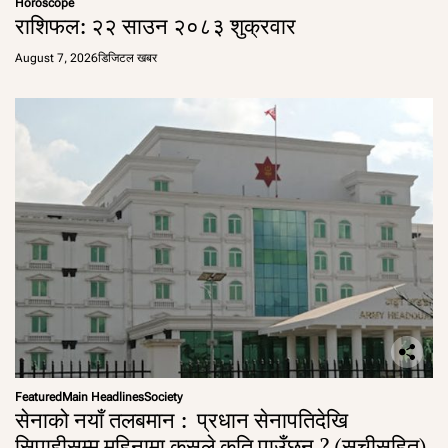
Horoscope
राशिफल: २२ साउन २०८३ शुक्रवार
August 7, 2026
डिजिटल खबर
Featured
Main Headlines
Society
सेनाको नयाँ तलबमान : प्रधान सेनापतिदेखि
सिपाहीसम्म महिनामा कसले कति पाउँछन् ? (सूचीसहित)