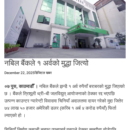
t
a
l
f
r
o
m
N
e
नबिल बैंकले १ अर्वको मुद्धा जित्यो
p
a
December 22, 2025
डिजिटल खबर
l
i
०७ पुस, काठमाडौँ ।
नबिल बैंकले झन्डै १ अर्व रुपैयाँ बराबरको मुद्धा जिएत्को
n
N
छ । बैंकले त्रिशूली थ्री–बी जलविद्युत् आयोजनाको ठेक्का रद्द भएपछि
e
उत्पन्न काउन्टर ग्यारेन्टी विवादमा चिनियाँ अदालतमा दायर गरेको मुद्दा जितेर
p
७४ लाख ५० हजार अमेरिकी डलर (करिब १ अर्ब ४ करोड रुपैयाँ) फिर्ता
a
ल्याएको हो ।
l
i
चिनियाँ निर्माण कम्पनी सुइफा एएनएचई ग्रुपले ठेक्का सम्झौता तोडेपछि