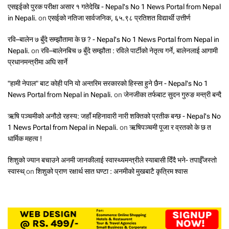
एसइईको पुरक परीक्षा असार १ गतेदेखि - Nepal's No 1 News Portal from Nepal
in Nepali.
on
एसईको नतिजा सार्वजनिक, ६५.९८ प्रतिशत विद्यार्थी उत्तीर्ण
रवि–बालेन ७ बुँदे सम्झौतामा के छ ? - Nepal's No 1 News Portal from Nepal in
Nepali.
on
रवि–बालेनबिच ७ बुँदे सम्झौता : रविले पार्टीको नेतृत्व गर्ने, बालेनलाई आगामी
प्रधानमन्त्रीमा अघि सार्ने
"हामी नेपाल" बाट कोही पनि यो अन्तरिम सरकारको हिस्सा हुने छैन - Nepal's No 1
News Portal from Nepal in Nepali.
on
जेनजीका तर्फबाट सुदन गुरुङ मन्त्री बन्दै
ऋषि पञ्चमीको अनौठो रहस्य: जहाँ महिनावारी नारी शक्तिको प्रतीक बन्छ - Nepal's No
1 News Portal from Nepal in Nepali.
on
ऋषिपञ्चमी पूजा र व्रतको के छ त
धार्मिक महत्व !
शिशुको ज्यान बचाउने अनमी जानकीलाई स्वास्थ्यमन्त्रीले स्याबासी दिँदै भने- तपाईँजस्तो
स्वास्थ्
on
शिशुको प्राण रक्षार्थ सात घण्टा : अनमीको मुखबाटै कृत्रिम श्वास