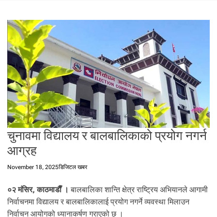
t
a
l
f
r
o
m
N
e
p
a
l
चुनावमा विद्यालय र बालबालिकाको प्रयोग नगर्न
i
n
आग्रह
N
e
November 18, 2025
डिजिटल खबर
p
a
०२ मंसिर, काठमाडाैँ ।
बालबालिका शान्ति क्षेत्र राष्ट्रिय अभियानले आगामी
l
निर्वाचनमा विद्यालय र बालबालिकालाई प्रयोग नगर्ने व्यवस्था मिलाउन
i
निर्वाचन आयोगको ध्यानाकर्षण गराएको छ ।