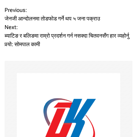
P
Previous:
जेनजी आन्दोलनमा तोडफोड गर्ने थप ५ जना पक्राउ
o
Next:
ब्याटिङ र बलिङमा राम्रो प्रदर्शन गर्न नसक्दा चितवनसँग हार व्यहोर्नु
s
पर्‍यो: सोमपाल कामी
t
n
a
v
i
g
a