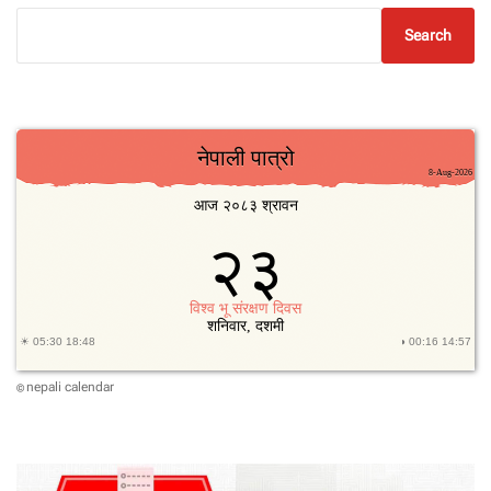
Search
nepali calendar
©