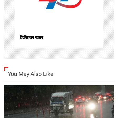
t
i
o
n
डिजिटल खबर
You May Also Like