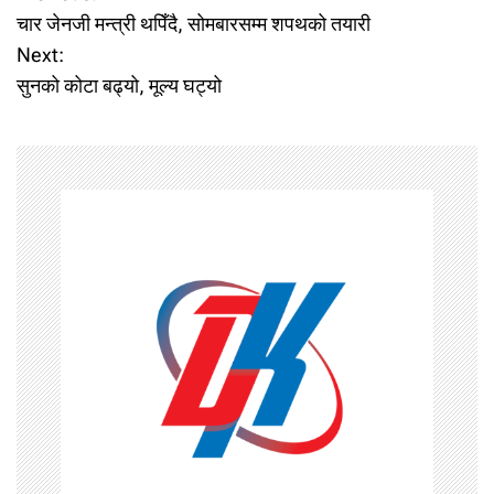
P
चार जेनजी मन्त्री थपिँदै, सोमबारसम्म शपथको तयारी
o
Next:
सुनको कोटा बढ्यो, मूल्य घट्यो
s
t
n
a
v
i
g
a
t