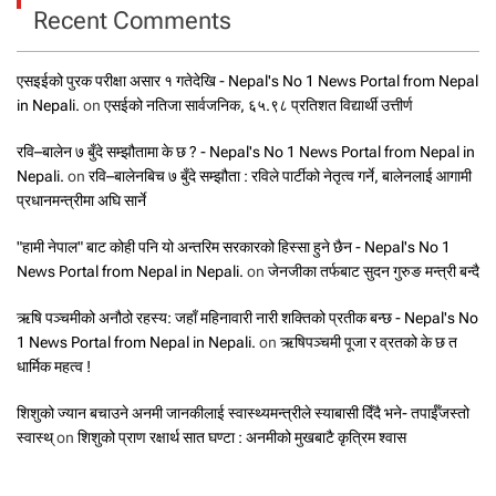
Recent Comments
एसइईको पुरक परीक्षा असार १ गतेदेखि - Nepal's No 1 News Portal from Nepal
in Nepali.
on
एसईको नतिजा सार्वजनिक, ६५.९८ प्रतिशत विद्यार्थी उत्तीर्ण
रवि–बालेन ७ बुँदे सम्झौतामा के छ ? - Nepal's No 1 News Portal from Nepal in
Nepali.
on
रवि–बालेनबिच ७ बुँदे सम्झौता : रविले पार्टीको नेतृत्व गर्ने, बालेनलाई आगामी
प्रधानमन्त्रीमा अघि सार्ने
"हामी नेपाल" बाट कोही पनि यो अन्तरिम सरकारको हिस्सा हुने छैन - Nepal's No 1
News Portal from Nepal in Nepali.
on
जेनजीका तर्फबाट सुदन गुरुङ मन्त्री बन्दै
ऋषि पञ्चमीको अनौठो रहस्य: जहाँ महिनावारी नारी शक्तिको प्रतीक बन्छ - Nepal's No
1 News Portal from Nepal in Nepali.
on
ऋषिपञ्चमी पूजा र व्रतको के छ त
धार्मिक महत्व !
शिशुको ज्यान बचाउने अनमी जानकीलाई स्वास्थ्यमन्त्रीले स्याबासी दिँदै भने- तपाईँजस्तो
स्वास्थ्
on
शिशुको प्राण रक्षार्थ सात घण्टा : अनमीको मुखबाटै कृत्रिम श्वास