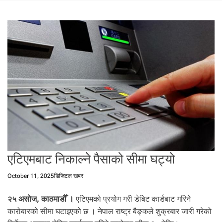
t
a
l
f
r
o
m
N
e
p
a
l
i
n
एटिएमबाट निकाल्ने पैसाको सीमा घट्यो
N
e
October 11, 2025
डिजिटल खबर
p
a
२५ असोज,
काठमाडौँ ।
एटिएमको प्रयोग गरी डेबिट कार्डबाट गरिने
l
कारोबारको सीमा घटाइएको छ । नेपाल राष्ट्र बैङ्कले शुक्रबार जारी गरेको
i