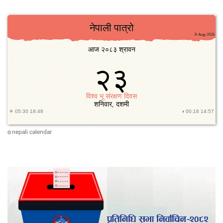
nepali calendar
©