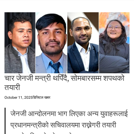
t
a
l
f
r
o
m
N
e
p
a
चार जेनजी मन्त्री थपिँदै, सोमबारसम्म शपथको
l
i
तयारी
n
N
October 11, 2025
डिजिटल खबर
e
p
जेनजी आन्दोलनमा भाग लिएका अन्य युवाहरूलाई
a
l
प्रधानमन्त्रीको सचिवालयमा राख्नेगरी तयारी
i