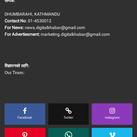
सम्पर्क:
DHUMBARAHI, KATHMANDU
Contact No
: 01-4530012
For News:
news.digitalkhabar@gmail.com
For Advertiesment:
marketing.digitalkhabar@gmail.com
विज्ञापनको लागि
:
Our Team:
Facebook
Twitter
Instagram