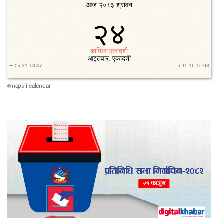
nepali calendar
©