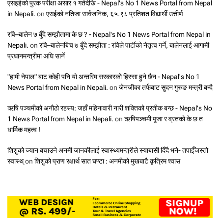
एसइईको पुरक परीक्षा असार १ गतेदेखि - Nepal's No 1 News Portal from Nepal
in Nepali.
on
एसईको नतिजा सार्वजनिक, ६५.९८ प्रतिशत विद्यार्थी उत्तीर्ण
रवि–बालेन ७ बुँदे सम्झौतामा के छ ? - Nepal's No 1 News Portal from Nepal in
Nepali.
on
रवि–बालेनबिच ७ बुँदे सम्झौता : रविले पार्टीको नेतृत्व गर्ने, बालेनलाई आगामी
प्रधानमन्त्रीमा अघि सार्ने
"हामी नेपाल" बाट कोही पनि यो अन्तरिम सरकारको हिस्सा हुने छैन - Nepal's No 1
News Portal from Nepal in Nepali.
on
जेनजीका तर्फबाट सुदन गुरुङ मन्त्री बन्दै
ऋषि पञ्चमीको अनौठो रहस्य: जहाँ महिनावारी नारी शक्तिको प्रतीक बन्छ - Nepal's No
1 News Portal from Nepal in Nepali.
on
ऋषिपञ्चमी पूजा र व्रतको के छ त
धार्मिक महत्व !
शिशुको ज्यान बचाउने अनमी जानकीलाई स्वास्थ्यमन्त्रीले स्याबासी दिँदै भने- तपाईँजस्तो
स्वास्थ्
on
शिशुको प्राण रक्षार्थ सात घण्टा : अनमीको मुखबाटै कृत्रिम श्वास