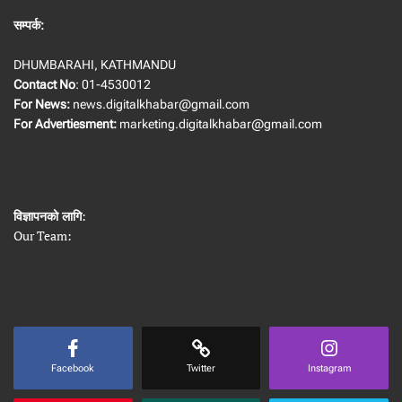
सम्पर्क:
DHUMBARAHI, KATHMANDU
Contact No
: 01-4530012
For News:
news.digitalkhabar@gmail.com
For Advertiesment:
marketing.digitalkhabar@gmail.com
विज्ञापनको लागि
:
Our Team:
Facebook
Twitter
Instagram