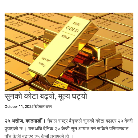
t
a
l
f
r
o
m
N
e
p
a
l
i
n
सुनको कोटा बढ्यो, मूल्य घट्यो
N
e
October 11, 2025
डिजिटल खबर
p
a
२५ असोज,
काठमाडौँ ।
नेपाल राष्ट्र बैङ्कले सुनको कोटा बढाएर २५ केजी
l
पुर्‍याएको छ । यसअघि दैनिक २० केजी सुन आयात गर्न सकिने परिमाणबाट
i
पाँच केजी बढाएर २५ केजी पुर्‍याएको हो ।