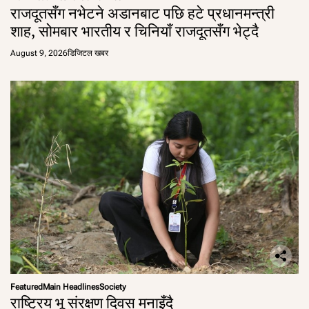
राजदूतसँग नभेटने अडानबाट पछि हटे प्रधानमन्त्री
शाह, सोमबार भारतीय र चिनियाँ राजदूतसँग भेट्दै
August 9, 2026
डिजिटल खबर
Featured
Main Headlines
Society
राष्ट्रिय भू संरक्षण दिवस मनाइँदै