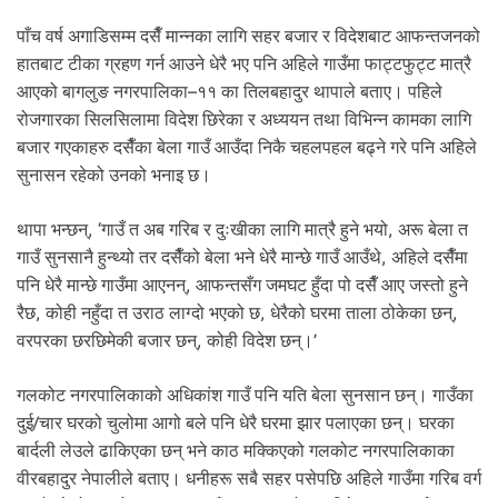
.
पाँच वर्ष अगाडिसम्म दसैँ मान्नका लागि सहर बजार र विदेशबाट आफन्तजनको
हातबाट टीका ग्रहण गर्न आउने धेरै भए पनि अहिले गाउँमा फाट्टफुट्ट मात्रै
आएको बागलुङ नगरपालिका–११ का तिलबहादुर थापाले बताए। पहिले
रोजगारका सिलसिलामा विदेश छिरेका र अध्ययन तथा विभिन्न कामका लागि
बजार गएकाहरु दसैँका बेला गाउँ आउँदा निकै चहलपहल बढ्ने गरे पनि अहिले
सुनासन रहेको उनको भनाइ छ।
थापा भन्छन्, ‘गाउँ त अब गरिब र दुःखीका लागि मात्रै हुने भयो, अरू बेला त
गाउँ सुनसानै हुन्थ्यो तर दसैँको बेला भने धेरै मान्छे गाउँ आउँथे, अहिले दसैँमा
पनि धेरै मान्छे गाउँमा आएनन्, आफन्तसँग जमघट हुँदा पो दसैँ आए जस्तो हुने
रैछ, कोही नहुँदा त उराठ लाग्दो भएको छ, धेरैको घरमा ताला ठोकेका छन्,
वरपरका छरछिमेकी बजार छन्, कोही विदेश छन्।’
गलकोट नगरपालिकाको अधिकांश गाउँ पनि यति बेला सुनसान छन्। गाउँका
दुई/चार घरको चुलोमा आगो बले पनि धेरै घरमा झार पलाएका छन्। घरका
बार्दली लेउले ढाकिएका छन् भने काठ मक्किएको गलकोट नगरपालिकाका
वीरबहादुर नेपालीले बताए। धनीहरू सबै सहर पसेपछि अहिले गाउँमा गरिब वर्ग