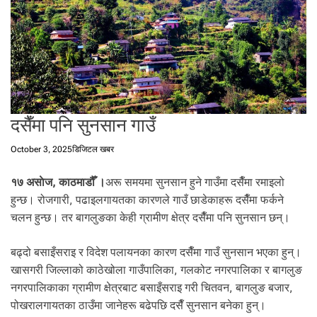
t
a
l
f
r
o
m
N
दसैँमा पनि सुनसान गाउँ
e
p
October 3, 2025
डिजिटल खबर
a
l
१७ असाेज, काठमाडौँ ।
अरू समयमा सुनसान हुने गाउँमा दसैँमा रमाइलो
i
हुन्छ। रोजगारी, पढाइलगायतका कारणले गाउँ छाडेकाहरू दसैँमा फर्कने
n
चलन हुन्छ। तर बागलुङका केही ग्रामीण क्षेत्र दसैँमा पनि सुनसान छन्।
N
e
बढ्दो बसाइँसराइ र विदेश पलायनका कारण दसैँमा गाउँ सुनसान भएका हुन्।
p
खासगरी जिल्लाको काठेखोला गाउँपालिका, गलकोट नगरपालिका र बागलुङ
a
नगरपालिकाका ग्रामीण क्षेत्रबाट बसाइँसराइ गरी चितवन, बागलुङ बजार,
l
i
पोखरालगायतका ठाउँमा जानेहरू बढेपछि दसैँ सुनसान बनेका हुन्।