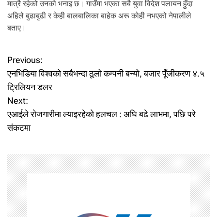
मात्रै रहेको उनको भनाइ छ। गाउँमा भएका सबै युवा विदेश पलायन हुँदा
अहिले बुढाबुढी र केही बालबालिका बाहेक अरू कोही नभएको नेपालीले
बताए।
P
Previous:
एनभिडिया विश्वको सबैभन्दा ठूलो कम्पनी बन्यो, बजार पूँजीकरण ४.५
o
ट्रिलियन डलर
Next:
s
एआईले रोजगारीमा ल्याइरहेको हलचल : अघि बढे लाभमा, पछि परे
t
संकटमा
n
a
v
i