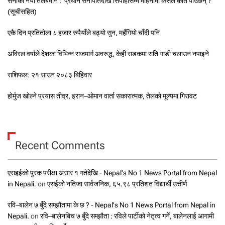
सेनाको नयाँ तलबमान : प्रधान सेनापतिदेखि सिपाहीसम्म महिनामा कसले कति पाउँछन् ?
(सूचीसहित)
एकै दिन प्रतितोला ८ हजार रुपैयाँले बढ्यो सुन, महँगियो चाँदी पनि
अविरल वर्षाले देशका विभिन्न राजमार्ग अवरुद्ध, केही सडकमा राति गाडी चलाउन नपाइने
राशिफल: २१ साउन २०८३ बिहिवार
होर्मुज खोल्ने प्रयास तीव्र, इरान–ओमान वार्ता सकारात्मक, तेलको मूल्यमा गिरावट
Recent Comments
एसइईको पुरक परीक्षा असार १ गतेदेखि - Nepal's No 1 News Portal from Nepal
in Nepali.
on
एसईको नतिजा सार्वजनिक, ६५.९८ प्रतिशत विद्यार्थी उत्तीर्ण
रवि–बालेन ७ बुँदे सम्झौतामा के छ ? - Nepal's No 1 News Portal from Nepal in
Nepali.
on
रवि–बालेनबिच ७ बुँदे सम्झौता : रविले पार्टीको नेतृत्व गर्ने, बालेनलाई आगामी