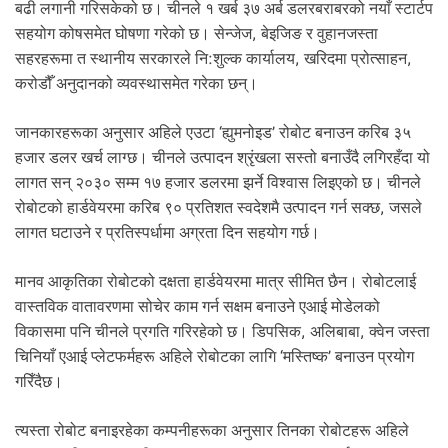
बढी लगानी गरिसकेको छ। चीनले १ खर्ब ३७ अर्ब डलरबराबरको नयाँ स्टार्टप
सहयोग कोषसमेत घोषणा गरेको छ। सेन्जेज, बेइजिङ र वुहानजस्ता
सहरहरूमा त स्थानीय सरकारले नि:शुल्क कार्यालय, खरिदमा प्रोत्साहन,
करोडौँ अनुदानको व्यवस्थासमेत गरेका छन्।
जानकारहरूका अनुसार अहिले एउटा ‘ह्युमनोइड’ रोबोट बनाउन करिब ३५
हजार डलर खर्च लाग्छ। चीनले उत्पादन श्रृंखला सस्तो बनाउँदै लगिरहँदा यो
लागत सन् २०३० सम्म १७ हजार डलरमा झर्ने विश्वास लिइएको छ। चीनले
रोबोटको हार्डवेयरमा करिब ९० प्रतिशत स्वदेशमै उत्पादन गर्न सक्छ, जसले
लागत घटाउने र प्रतिस्पर्धामा अग्रता दिन सहयोग गर्छ।
मानव आकृतिका रोबोटको दक्षता हार्डवेयरमा मात्र सीमित छैन। रोबोटलाई
वास्तविक वातावरणमा सोचेर काम गर्न सक्षम बनाउने एआई मोडेलको
विकासमा पनि चीनले प्रगति गरिरहेको छ। डिपसिक, अलिबाबा, क्वेन जस्ता
चिनियाँ एआई प्लेटफर्महरू अहिले रोबोटका लागि ‘मस्तिष्क’ बनाउन प्रयोग
गरिँदैछ।
त्यस्ता रोबोट बनाइरहेका कम्पनीहरूका अनुसार तिनका रोबोटहरू अहिले