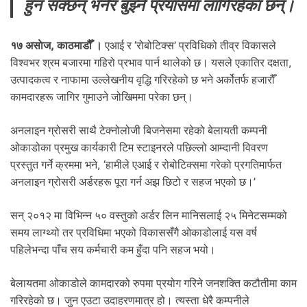
हुन सक्छन् भनेर बुझ्ने प्रयासमा लागिरहेका छन्।
.
१७ असाेज, काठमाडौँ ।
एआई र ‘रोबोटिक्स’ प्रविधिको तीव्र विकासले
विश्वभर श्रम बजारमा गहिरो प्रभाव पार्न थालेको छ। यसले एकातिर दक्षता,
उत्पादकत्व र नाफामा उल्लेखनीय वृद्धि गरिरहेको छ भने अर्कोतर्फ हजारौँ
कामदारहरू जागिर गुमाउने जोखिममा परेका छन्।
अनलाइन ग्रोसरी साथै टेक्नोलोजी बिजनेसमा रहेको बेलायती कम्पनी
ओकाडोका प्रमुख कार्यकारी टिम स्टाइनरले पछिल्लो आम्दानी विवरण
प्रस्तुत गर्ने क्रममा भने, ‘हामीले एआई र रोबोटिक्समा गरेको प्रगतिमार्फत
अनलाइन ग्रोसरी अर्डरहरू पूरा गर्न अझ छिटो र सहज भएको छ।’
सन् २०१२ मा विभिन्न ५० वस्तुको अर्डर लिन मानिसलाई २५ मिनेटसम्‍मको
समय लाग्थ्यो तर प्रविधिमा भएको विकाससँगै ओकाडोलाई यस वर्ष
पहिलेभन्दा पाँच सय कर्मचारी कम हुँदा पनि सहज भयो।
बेलायतमा ओकाडोले कामदारको रुपमा प्रयोग गरिने जनशक्ति कटौतीमा काम
गरिरहेको छ। जुन एउटा उदाहरणमात्र हो। त्यस्ता धेरै कम्पनीले