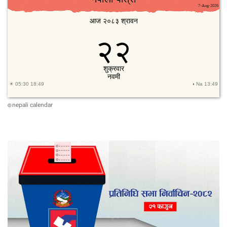
nepali calendar
©