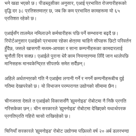
भने खडा भएको छ। पीडब्लूसीका अनुसार, एआई प्रभावित रोजगारीहरूको
वृद्धि दर ३८ प्रतिशतमात्र छ, जब कि कम प्रभावित कामहरूमा यो ६५
प्रतिशत रहेको छ।
एआईसँग तालमेल नमिलाउने कर्मचारीहरू पछि पर्ने सम्भावना बढ्दै छ।
रिपोर्टअनुसार एआईको प्रभावमा रहेका क्षेत्रमा चाहिने सीपहरू छिटो परिवर्तन
हुँदैछ, जसले खासगरी मध्यम-आयका र साना कम्पनीहरूका कामदारलाई
चुनौती दिन सक्छ। एआईले पुराना धेरै काम नियन्त्रणमा लिँदै जान थालेपछि
मानिसहरू मानवकेन्द्रित सीपतर्फ समेत सर्दैछन्।
अहिले अर्थतन्त्रको गति नै एआईमा लगानी गर्ने र नगर्ने कम्पनीहरूबीच दुई
गतिमा देखापरेको छ। यो विभाजन परम्परागत उद्योगको सीमामा छैन।
चीनजस्ता देशले त एआईको विकाससँगै ‘ह्युमनोइड’ रोबोटमा नै निकै प्रगति
गरिसकेका छन्। चीन सरकारले ‘ह्युमनोइड’ रोबोटमा देखिएको यथार्थपरक
प्रगतिप्रति गहिरो चासो राखिरहेको छ।
चिनियाँ सरकारले ‘ह्युमनोइड’ रोबोट उद्योगमा पछिल्लो वर्ष २० अर्ब डलरभन्दा