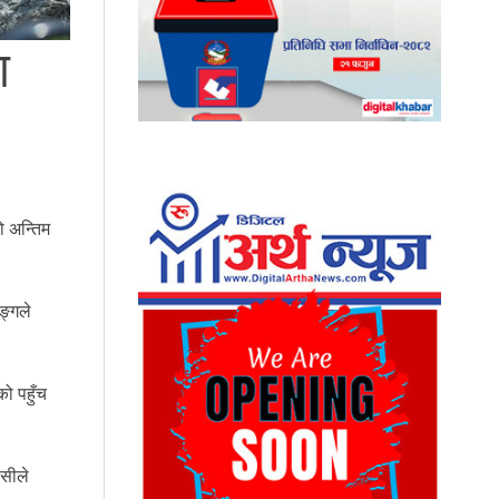
ा
ो अन्तिम
ङ्गले
ो पहुँच
ासीले