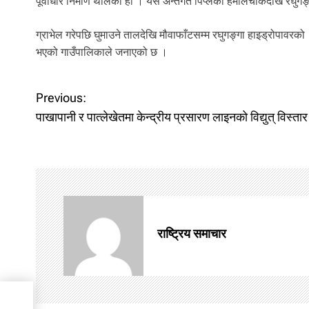
पूर्वाधार निर्माण थालेको हो । यस अन्तर्गत पिप्लेको हमालचोकदेखि रघुगङ
ग्राभेल गरेपछि घुमाउने तालदेखि मौवाफाँटसम्म रघुगङ्गा हाइड्रोपावर
भएको गाउँपालिकाले जनाएको छ ।
P
Previous:
पाखापानी र पात्लेखेतमा केन्द्रीय प्रसारण लाइनको विद्युत् विस्तार
o
s
t
n
राष्ट्रिय समाचार
a
v