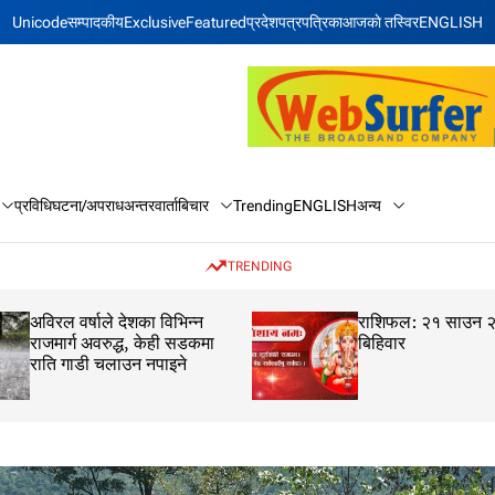
Unicode
सम्पादकीय
Exclusive
Featured
प्रदेश
पत्रपत्रिका
आजकाे तस्विर
ENGLISH
बिचार
अन्य
प्रविधि
घटना/अपराध
अन्तरवार्ता
Trending
ENGLISH
TRENDING
अविरल वर्षाले देशका विभिन्न
राशिफल: २१ साउन 
राजमार्ग अवरुद्ध, केही सडकमा
बिहिवार
राति गाडी चलाउन नपाइने