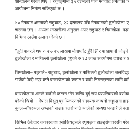
आन्दोलन गरेका थिए । रघुगङ्गामा ३५ दशमलव पाँच मेगावाट क्षमताको च
आयोजना निर्माण सकिएको छ ।
४० मेगावाट क्षमताको राहुघाट, २२ दशमलव पाँच मेगावाटको ठूलोखोला ‘ए
चरणमा छन् । अध्यक्ष भण्डारीका अनुसार अपर राहुघाट र चिमखोला–मङ्गल
विभिन्न ठाउँमा ढलान गरेको छ ।
“तुदी पावरले थप रु २५-२५ लाखमा मौवाफाँट हुँदै झिँ र पाखापानी जोड्न
ठूलोखोला र माथिल्लो ठूलोखोला (ए)को रु ६७ लाख सहयोगमा दवाङ र अ
चिमखोला– मङ्गले– राहुघाट, ठूलोखोला र माथिल्लो ठूलोखोला जलविद्यु
गाउँको फेदी भएर बग्ने बगरखोलाको कटान र बाढी नियन्त्रणका लागि क
बगरखोलामा आउने बाढीले कटान गरेर करिब दुई सय घरपरिवारको बसोबास
परेको थियो । नेपाल विद्युत् प्राधिकरणको सहायक कम्पनी रघुगङ्गा हा
बुक्ल–बाँधस्थल खण्डको सडक स्तरोन्नति थालेको अध्यक्ष भण्डारीले बत
सिभिल ठेकेदार जयप्रकाश एसोसियट्सले रघुगङ्गा हाइड्रोपावरसँग गरेको