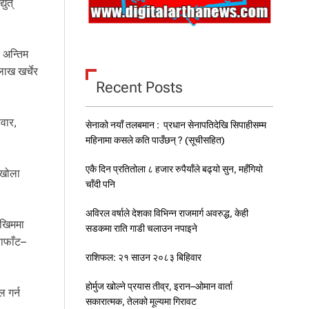
युत्
 अन्तिम
ाख खर्चेर
Recent Posts
पवार,
सेनाको नयाँ तलबमान : प्रधान सेनापतिदेखि सिपाहीसम्म
महिनामा कसले कति पाउँछन् ? (सूचीसहित)
एकै दिन प्रतितोला ८ हजार रुपैयाँले बढ्यो सुन, महँगियो
मखोला
चाँदी पनि
अविरल वर्षाले देशका विभिन्न राजमार्ग अवरुद्ध, केही
ोखिममा
सडकमा राति गाडी चलाउन नपाइने
वाफाँट–
राशिफल: २१ साउन २०८३ बिहिवार
होर्मुज खोल्ने प्रयास तीव्र, इरान–ओमान वार्ता
 गर्न
सकारात्मक, तेलको मूल्यमा गिरावट