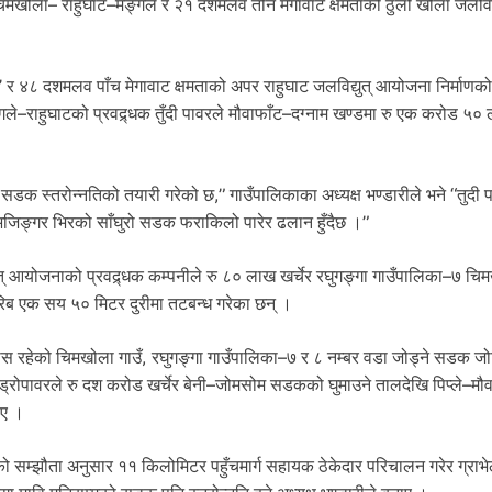
िमखोला– राहुघाट–मङ्गले र २१ दशमलव तीन मेगावाट क्षमताको ठुलो खोला जलविद्
’ र ४८ दशमलव पाँच मेगावाट क्षमताको अपर राहुघाट जलविद्युत् आयोजना निर्माणको
े–राहुघाटको प्रवद्र्धक तुँदी पावरले मौवाफाँट–दग्नाम खण्डमा रु एक करोड ५० ल
े सडक स्तरोन्नतिको तयारी गरेको छ,” गाउँपालिकाका अध्यक्ष भण्डारीले भने “तुदी 
जिङ्गर भिरको साँघुरो सडक फराकिलो पारेर ढलान हुँदैछ ।”
त् आयोजनाको प्रवद्र्धक कम्पनीले रु ८० लाख खर्चेर रघुगङ्गा गाउँपालिका–७ चि
रिब एक सय ५० मिटर दुरीमा तटबन्ध गरेका छन् ।
 रहेको चिमखोला गाउँ, रघुगङ्गा गाउँपालिका–७ र ८ नम्बर वडा जोड्ने सडक ज
इड्रोपावरले रु दश करोड खर्चेर बेनी–जोमसोम सडकको घुमाउने तालदेखि पिप्ले–मौ
ाए ।
 सम्झौता अनुसार ११ किलोमिटर पहुँचमार्ग सहायक ठेकेदार परिचालन गरेर ग्राभेल