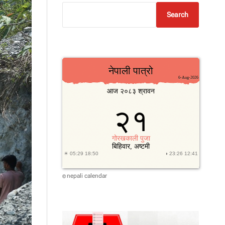
Search
nepali calendar
©