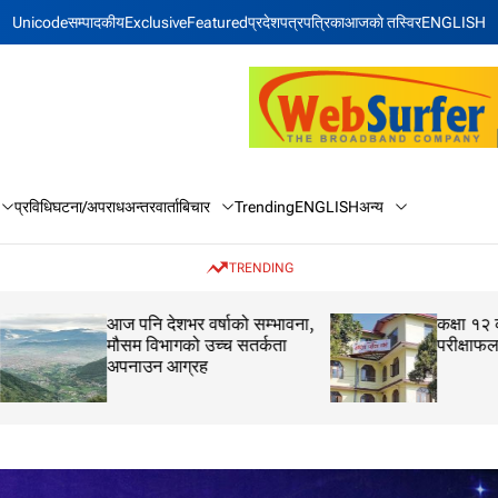
Unicode
सम्पादकीय
Exclusive
Featured
प्रदेश
पत्रपत्रिका
आजकाे तस्विर
ENGLISH
बिचार
अन्य
प्रविधि
घटना/अपराध
अन्तरवार्ता
Trending
ENGLISH
TRENDING
आज पनि देशभर वर्षाको सम्भावना,
कक्षा १२ को मौका परीक
मौसम विभागको उच्च सतर्कता
परीक्षाफल प्रकाशित
अपनाउन आग्रह