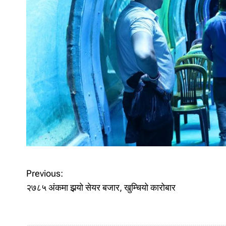
P
Previous:
२७८५ अंकमा झर्‍यो सेयर बजार, खुम्चियो कारोबार
o
s