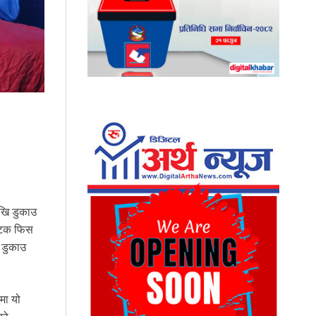
ेखि डुकाउ
 पटक फिस
ा डुकाउ
मा यो