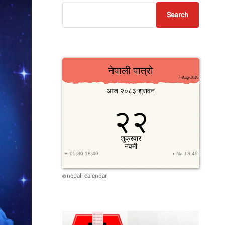
Search
nepali calendar
©