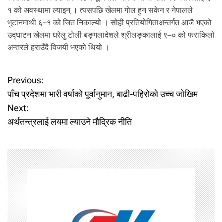
१ को अवस्थामा ल्याइन् । त्यसपछि खेलमा गोल हुन सकेन र नेपालले
भुटानमाथी ६–१ को जित निकाल्यो । सोही प्रतियोगिताअन्तर्गत आजै भएको
उद्घाटन खेलमा घरेलु टोली बङ्गलादेशले श्रीलङ्कालाई ९–० को फराकिलो
अन्तरले हराउँदै विजयी भएको थियो ।
P
Previous:
पाँच प्रदेशमा भारी वर्षाको पूर्वानुमान, बाढी-पहिरोको उच्च जोखिम
o
Next:
अर्थतन्त्रलाई लयमा ल्याउने मौद्रिक नीति
s
t
n
a
v