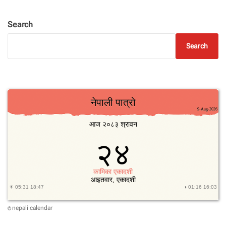
Search
Search
nepali calendar
©