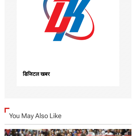
i
g
a
t
i
o
डिजिटल खबर
n
You May Also Like