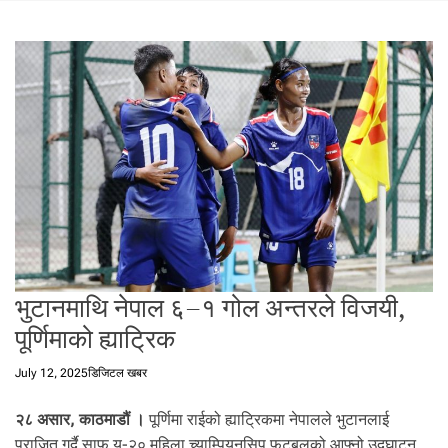
t
a
l
f
r
o
m
N
e
p
a
l
i
n
भुटानमाथि नेपाल ६–१ गोल अन्तरले विजयी,
N
पूर्णिमाको ह्याट्रिक
e
p
July 12, 2025
डिजिटल खबर
a
l
२८ असार, काठमाडौं ।
पूर्णिमा राईको ह्याट्रिकमा नेपालले भुटानलाई
i
पराजित गर्दै साफ यू-२० महिला च्याम्पियनसिप फुटबलको आफ्नो उद्घाटन