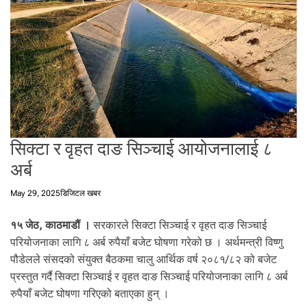
t
a
l
f
r
o
m
N
e
सिक्टा र वृहत दाङ सिञ्चाई आयोजनालाई ८
p
a
अर्ब
l
i
May 29, 2025
डिजिटल खबर
n
N
१५ जेठ, काठमाडौं ।
सरकारले सिक्टा सिञ्चाई र वृहत दाङ सिञ्चाई
e
परियोजनाका लागि ८ अर्ब रुपैयाँ बजेट घोषणा गरेको छ । अर्थमन्त्री विष्णु
p
पौडेलले संसदको संयुक्त बैठकमा चालु आर्थिक वर्ष २०८१/८२ को बजेट
a
प्रस्तुत गर्दै सिक्टा सिञ्चाई र वृहत दाङ सिञ्चाई परियोजनाका लागि ८ अर्ब
l
रुपैयाँ बजेट घोषणा गरिएको बताएका हुन् ।
i