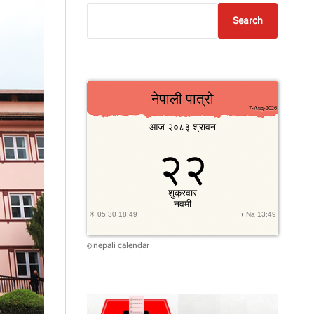
Search
nepali calendar
©