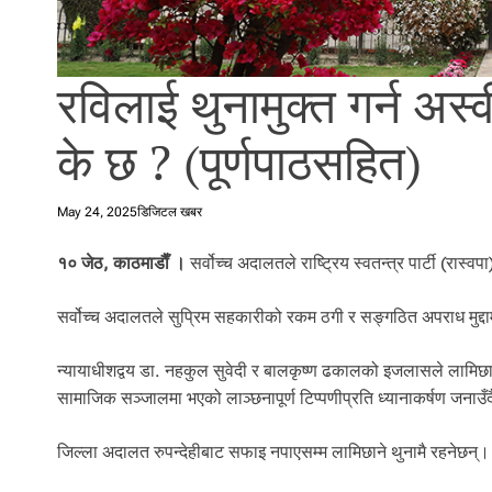
l
i
.
रविलाई थुनामुक्त गर्न अस
के छ ? (पूर्णपाठसहित)
May 24, 2025
डिजिटल खबर
१० जेठ, काठमाडाैँ ।
सर्वोच्च अदालतले राष्ट्रिय स्वतन्त्र पार्टी (रा
सर्वोच्च अदालतले सुप्रिम सहकारीको रकम ठगी र सङ्गठित अपराध मुद्द
न्यायाधीशद्वय डा. नहकुल सुवेदी र बालकृष्ण ढकालको इजलासले लामिछानेको
सामाजिक सञ्जालमा भएको लाञ्छनापूर्ण टिप्पणीप्रति ध्यानाकर्षण जनाउँदै
जिल्ला अदालत रुपन्देहीबाट सफाइ नपाएसम्म लामिछाने थुनामै रहनेछन्।