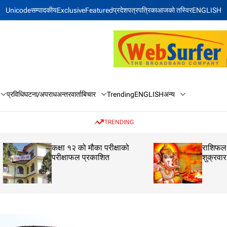
Unicode
सम्पादकीय
Exclusive
Featured
प्रदेश
पत्रपत्रिका
आजकाे तस्विर
ENGLISH
बिचार
अन्य
प्रविधि
घटना/अपराध
अन्तरवार्ता
Trending
ENGLISH
TRENDING
कक्षा १२ को मौका परीक्षाको
राशिफल: २२ साउन 
परीक्षाफल प्रकाशित
शुक्रवार