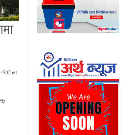
शमा
ार गरेको छ।
ाथि