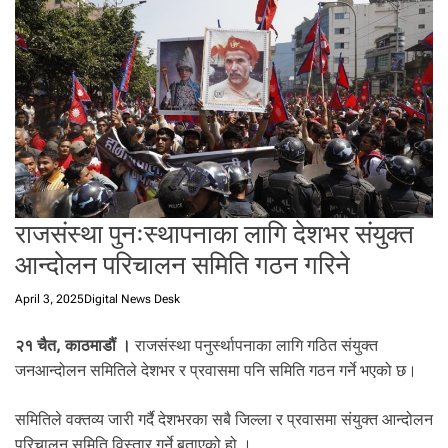
t
a
l
f
r
o
m
N
e
p
राजसंस्था पुनःस्थापनाका लागि देशभर संयुक्त
a
l
आन्दोलन परिचालन समिति गठन गरिने
i
n
April 3, 2025
Digital News Desk
N
e
२१ चैत, काठमाडौं ।
राजसंस्था पनुर्स्थापनाका लागि गठित संयुक्त
p
जनआन्दोलन समितिले देशभर र प्रवासमा पनि समिति गठन गर्ने भएको छ।
a
l
समितिले वक्तव्य जारी गर्दै देशभरका सबै जिल्ला र प्रवासमा संयुक्त आन्दोलन
i
परिचालन समिति विस्तार गर्ने बताएको हो ।