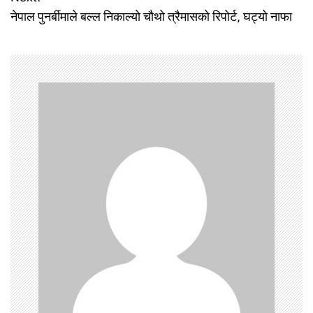
s
नेपाल पुनर्बीमाले बल्ल निकाल्यो चौथो त्रैमासको रिपोर्ट, घट्यो नाफा
t
n
a
v
i
g
a
t
i
o