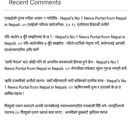
Recent Comments
एसइईको पुरक परीक्षा असार १ गतेदेखि - Nepal's No 1 News Portal from Nepal
in Nepali.
on
एसईको नतिजा सार्वजनिक, ६५.९८ प्रतिशत विद्यार्थी उत्तीर्ण
रवि–बालेन ७ बुँदे सम्झौतामा के छ ? - Nepal's No 1 News Portal from Nepal in
Nepali.
on
रवि–बालेनबिच ७ बुँदे सम्झौता : रविले पार्टीको नेतृत्व गर्ने, बालेनलाई आगामी
प्रधानमन्त्रीमा अघि सार्ने
"हामी नेपाल" बाट कोही पनि यो अन्तरिम सरकारको हिस्सा हुने छैन - Nepal's No 1
News Portal from Nepal in Nepali.
on
जेनजीका तर्फबाट सुदन गुरुङ मन्त्री बन्दै
ऋषि पञ्चमीको अनौठो रहस्य: जहाँ महिनावारी नारी शक्तिको प्रतीक बन्छ - Nepal's No
1 News Portal from Nepal in Nepali.
on
ऋषिपञ्चमी पूजा र व्रतको के छ त
धार्मिक महत्व !
शिशुको ज्यान बचाउने अनमी जानकीलाई स्वास्थ्यमन्त्रीले स्याबासी दिँदै भने- तपाईँजस्तो
स्वास्थ्
on
शिशुको प्राण रक्षार्थ सात घण्टा : अनमीको मुखबाटै कृत्रिम श्वास