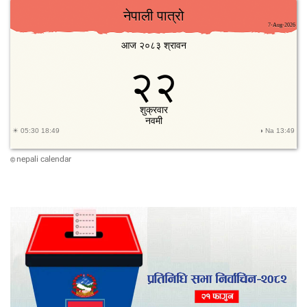
nepali calendar
©