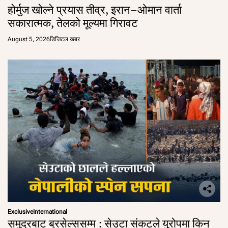
होर्मुज खोल्ने प्रयास तीव्र, इरान–ओमान वार्ता
सकारात्मक, तेलको मूल्यमा गिरावट
August 5, 2026
डिजिटल खबर
Exclusive
International
समुद्रबाट ब्रसेल्ससम्म : सेउटा संकटले युरोपमा किन