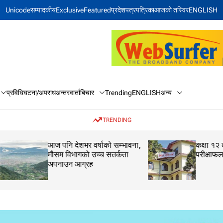
Unicode
सम्पादकीय
Exclusive
Featured
प्रदेश
पत्रपत्रिका
आजकाे तस्विर
ENGLISH
बिचार
अन्य
प्रविधि
घटना/अपराध
अन्तरवार्ता
Trending
ENGLISH
TRENDING
आज पनि देशभर वर्षाको सम्भावना,
कक्षा १२ को मौका परीक
मौसम विभागको उच्च सतर्कता
परीक्षाफल प्रकाशित
अपनाउन आग्रह