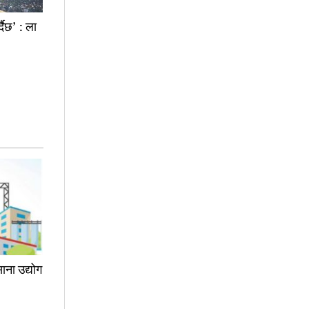
दैछ’ : ला
ाना उद्योग