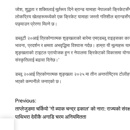
जोश, शुद्धता र शक्तिलाई मूर्तरूप दिने ब्रान्ड यामाहा नेपालको क्रिके
लोकप्रिय खेलहरूमध्येको एक क्रिकेट यामाहा जस्तो गतिशील ब्रान्डसँग
पछ्याउन प्रेरणा मिल्ने छ।
डब्लूटी २०आई त्रिकोणात्मक शृङ्खलाको बारेमा एमएडब्लू राइड्सका कार्
भावना, प्रदर्शन र क्षमता अभवृद्धिमा विश्वास गर्दछ। हाम्रा यी मूल्यहरू 
शृङ्खलाको टाइटल प्रायोजक हुन र नेपालमा क्रिकेटको विकासमा योगदान 
संस्कृतिलाई बढावा दिनेछ।’
डब्लू २०आई त्रिकोणात्मक शृङ्खला २०२५ मा तीन अन्तर्राष्ट्रिय टोलीहरूब
भएको कम्पनीले जनाएको छ।
P
Previous:
ताप्लेजुङमा चर्कियो ‘गो ब्याक चन्द्र ढकाल’ को नारा: राज्यको संरक
o
पाथिभरा देवीकै अगाडि चरम अनियमितता
ल’ को
s
अगाडि