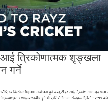
२०आई त्रिकोणात्मक शृङ्खला
 गर्ने
तर्राष्ट्रिय क्रिकेट मैदानमा आयोजना हुने डब्लू टी२० आई त्रिकोणात्मक शृङ्खल
नेदरल्याण्ड्स र थाइल्याण्डबीच हुने यो प्रतियोगिताका खेलहरू दिउँसो १२:१५ बजे