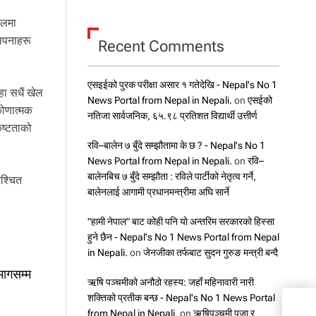
ालमा
 सपनाहरू
Recent Comments
एसइईको पुरक परीक्षा असार १ गतेदेखि - Nepal's No 1
हा सधैं खेल
News Portal from Nepal in Nepali.
on
एसईको
िकोणात्मक
नतिजा सार्वजनिक, ६५.९८ प्रतिशत विद्यार्थी उत्तीर्ण
ृष्टताको
रवि–बालेन ७ बुँदे सम्झौतामा के छ ? - Nepal's No 1
News Portal from Nepal in Nepali.
on
रवि–
बालेनबिच ७ बुँदे सम्झौता : रविले पार्टीको नेतृत्व गर्ने,
िश्चित
बालेनलाई आगामी प्रधानमन्त्रीमा अघि सार्ने
"हामी नेपाल" बाट कोही पनि यो अन्तरिम सरकारको हिस्सा
हुने छैन - Nepal's No 1 News Portal from Nepal
in Nepali.
on
जेनजीका तर्फबाट सुदन गुरुङ मन्त्री बन्दै
मागसम्म
ऋषि पञ्चमीको अनौठो रहस्य: जहाँ महिनावारी नारी
शक्तिको प्रतीक बन्छ - Nepal's No 1 News Portal
राष्
from Nepal in Nepali.
on
ऋषिपञ्चमी पूजा र