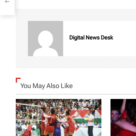
t
n
a
Digital News Desk
v
i
g
You May Also Like
a
t
i
o