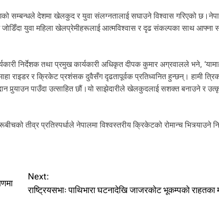
टसँगको सम्बन्धले देशमा खेलकुद र युवा संलग्नतालाई सघाउने विश्वास गरिएको छ।नेप
 जोडिँदा युवा महिला खेलप्रेमीहरूलाई आत्मविश्वास र दृढ संकल्पका साथ आफ्ना
यकारी निर्देशक तथा प्रमुख कार्यकारी अधिकृत दीपक कुमार अग्रवालले भने, ‘यामा
यामाहा राइडर र क्रिकेट प्रशंसक दुवैसँग दृढतापूर्वक प्रतिध्वनित हुन्छन्। हामी त्र
पुर्‍याउन पाउँदा उत्साहित छौं।यो साझेदारीले खेलकुदलाई सशक्त बनाउने र उत्क
ीचको तीव्र प्रतिस्पर्धाले नेपालमा विश्वस्तरीय क्रिकेटको रोमान्च भित्र्याउने न
Next:
्षणमा
राष्ट्रियसभाः पाथिभारा घटनादेखि जाजरकोट भूकम्पको राहतका 