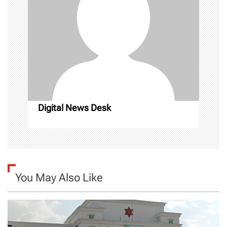
g
a
t
i
o
n
Digital News Desk
You May Also Like