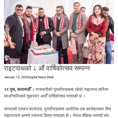
t
a
l
f
r
o
m
N
e
p
a
राइटपाथको ८ औं वार्षिकोत्सव सम्पन्न
l
i
January 13, 2025
Digital News Desk
n
N
२९ पुस, काठमाडौँ ।
राजधानीको पुतलीसडकमा रहेको राइटपाथ करियर
e
काउन्सिलिङले शुक्रवार आठौँ वार्षिकोत्सव मनाएको छ ।
p
a
l
संस्थाको प्रधान कार्यालय, पुतलीसडकमा आयोजित एक कार्यक्रमका बिच
i
राइटपाथले आफ्नो स्थापना दिवस मनाएको हो। नेपाल शैक्षिक परामर्श संघ