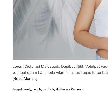
l
i
.
Lorem Dictumst Malesuada Dapibus Nibh Volutpat Faucib
volutpat quam hac morbi vitae ridiculus Turpis tortor fa
[Read More…]
o
Tagged
beauty
,
people
,
products
,
skin
Leave a Comment
n
B
e
a