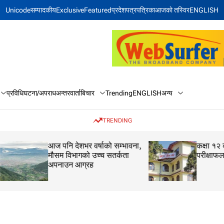
Unicode
सम्पादकीय
Exclusive
Featured
प्रदेश
पत्रपत्रिका
आजकाे तस्विर
ENGLISH
बिचार
अन्य
प्रविधि
घटना/अपराध
अन्तरवार्ता
Trending
ENGLISH
TRENDING
आज पनि देशभर वर्षाको सम्भावना,
कक्षा १२ को मौका परीक
मौसम विभागको उच्च सतर्कता
परीक्षाफल प्रकाशित
अपनाउन आग्रह