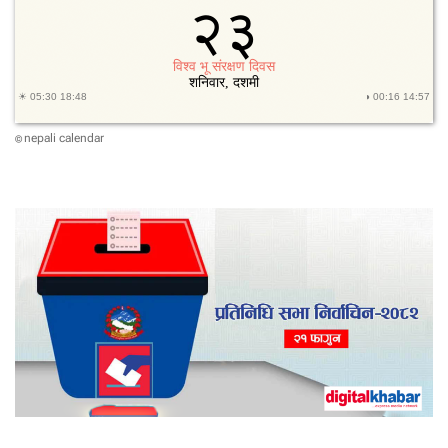
२
९
ज
ना
वि
द्या
र्थी
nepali calendar
©
दी
क्षि
त