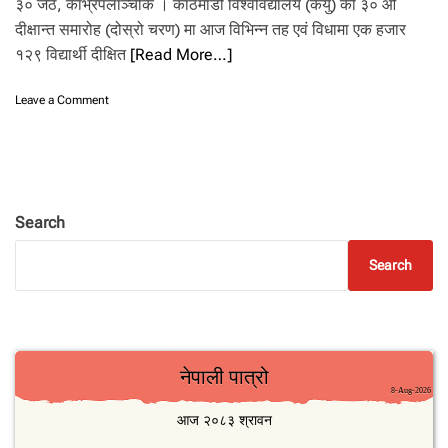
३० जेठ, काभ्रेपलाञ्चोक । काठमाडौँ विश्वविद्यालय (केयु) को ३० औँ
.
दीक्षान्त समारोह (दोस्रो चरण) मा आज विभिन्न तह एवं विधामा एक हजार
१२९ विद्यार्थी दीक्षित
[Read More…]
o
Leave a Comment
n
के
यु
को
३
०
Search
औँ
दी
Search
क्षा
न्त
स
मा
रो
ह
मा
१
,
१