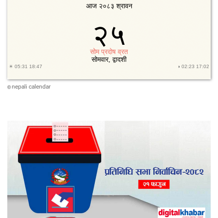
ब
भा
र
त
मै
ब
ना
इ
ने
nepali calendar
©