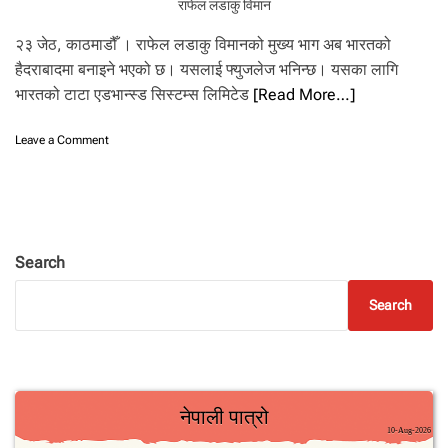
.
राफेल लडाकु विमान
२३ जेठ, काठमाडौँ । राफेल लडाकु विमानको मुख्य भाग अब भारतको
हैदराबादमा बनाइने भएको छ। यसलाई फ्युजलेज भनिन्छ। यसका लागि
भारतको टाटा एडभान्स्ड सिस्टम्स लिमिटेड
[Read More…]
o
Leave a Comment
n
रा
फे
ल
ल
डा
Search
कु
वि
Search
मा
न
को
‘
ब
डी
’
अ