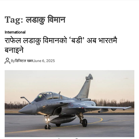
t
a
Tag:
लडाकु विमान
l
f
r
International
राफेल लडाकु विमानको ‘बडी’ अब भारतमै
o
m
बनाइने
N
e
By
डिजिटल खबर
June 6, 2025
p
a
l
i
n
N
e
p
a
l
i