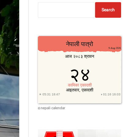
Search
nepali calendar
©