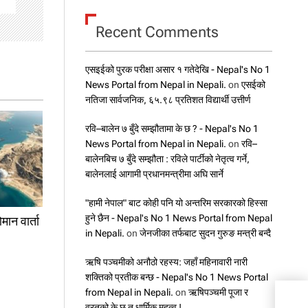
Recent Comments
एसइईको पुरक परीक्षा असार १ गतेदेखि - Nepal's No 1
News Portal from Nepal in Nepali.
on
एसईको
नतिजा सार्वजनिक, ६५.९८ प्रतिशत विद्यार्थी उत्तीर्ण
रवि–बालेन ७ बुँदे सम्झौतामा के छ ? - Nepal's No 1
News Portal from Nepal in Nepali.
on
रवि–
बालेनबिच ७ बुँदे सम्झौता : रविले पार्टीको नेतृत्व गर्ने,
बालेनलाई आगामी प्रधानमन्त्रीमा अघि सार्ने
"हामी नेपाल" बाट कोही पनि यो अन्तरिम सरकारको हिस्सा
हुने छैन - Nepal's No 1 News Portal from Nepal
मान वार्ता
in Nepali.
on
जेनजीका तर्फबाट सुदन गुरुङ मन्त्री बन्दै
ऋषि पञ्चमीको अनौठो रहस्य: जहाँ महिनावारी नारी
शक्तिको प्रतीक बन्छ - Nepal's No 1 News Portal
from Nepal in Nepali.
on
ऋषिपञ्चमी पूजा र
कतार
व्रतको के छ त धार्मिक महत्व !