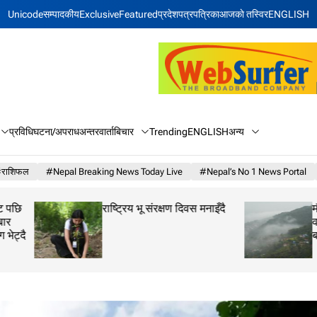
Unicode
सम्पादकीय
Exclusive
Featured
प्रदेश
पत्रपत्रिका
आजकाे तस्विर
ENGLISH
बिचार
अन्य
प्रविधि
घटना/अपराध
अन्तरवार्ता
Trending
ENGLISH
राशिफल
#Nepal Breaking News Today Live
#Nepal’s No 1 News Portal
राष्ट्रिय भू संरक्षण दिवस मनाइँदै
मौसम अपडेट: पाँच प्र
वर्षा र ३५ जिल्लामा
बाढीको सम्भावना