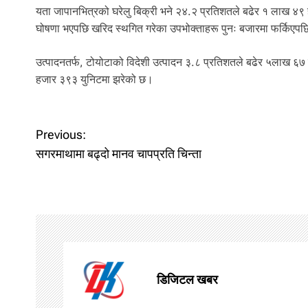
यता जापानभित्रको घरेलु बिक्री भने २४.२ प्रतिशतले बढेर १ लाख ४९ ह
घोषणा भएपछि खरिद स्थगित गरेका उपभोक्ताहरू पुनः बजारमा फर्किएपछ
उत्पादनतर्फ, टोयोटाको विदेशी उत्पादन ३.८ प्रतिशतले बढेर ५लाख ६७
हजार ३९३ युनिटमा झरेको छ।
P
Previous:
o
सगरमाथामा बढ्दो मानव चापप्रति चिन्ता
s
t
n
a
डिजिटल खबर
v