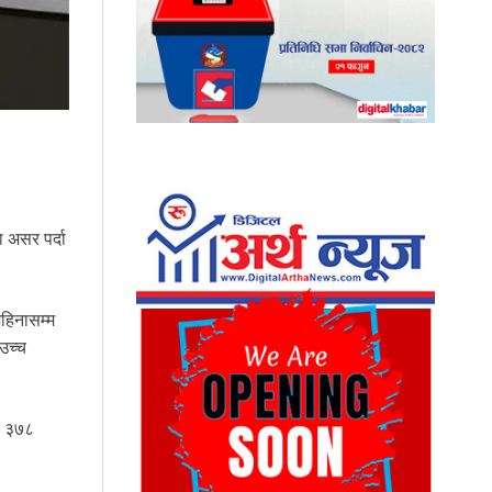
ा असर पर्दा
हिनासम्म
उच्च
र ३७८