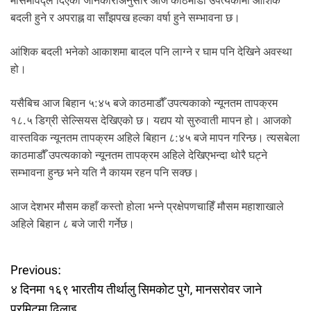
मौसमविद्ले दिएको जानकारीअनुसार आज काठमाडौँ उपत्यकामा आंशिक
.
बदली हुने र अपराह्न वा साँझपख हल्का वर्षा हुने सम्भावना छ।
आंशिक बदली भनेको आकाशमा बादल पनि लाग्ने र घाम पनि देखिने अवस्था
हो।
यसैबिच आज बिहान ५:४५ बजे काठमाडौँ उपत्यकाको न्यूनतम तापक्रम
१८.५ डिग्री सेल्सियस देखिएको छ। यद्यप यो सुरुवाती मापन हो। आजको
वास्तविक न्यूनतम तापक्रम अहिले बिहान ८:४५ बजे मापन गरिन्छ। त्यसबेला
काठमाडौँ उपत्यकाको न्यूनतम तापक्रम अहिले देखिएभन्दा थोरै घट्ने
सम्भावना हुन्छ भने यति नै कायम रहन पनि सक्छ।
आज देशभर मौसम कहाँ कस्तो होला भन्ने प्रक्षेपणचाहिँ मौसम महाशाखाले
अहिले बिहान ८ बजे जारी गर्नेछ।
P
Previous:
४ दिनमा १६९ भारतीय तीर्थालु सिमकोट पुगे, मानसरोवर जाने
o
परमिटमा ढिलाइ