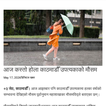
t
a
l
f
r
o
m
N
e
p
a
l
i
आज कस्तो होला काठमाडौँ उपत्यकाको मौसम
n
N
May 17, 2026
डिजिटल खबर
e
p
०३ जेठ, काठमाडौँ।
आज आइतबार पनि काठमाडौँ उपत्यकामा हल्का वर्षाको
a
सम्भावना देखिएको मौसम पूर्वानुमान महाशाखाका मौसमविद्ले बताएका छन्।
l
i