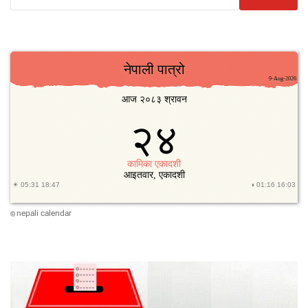
nepali calendar
©