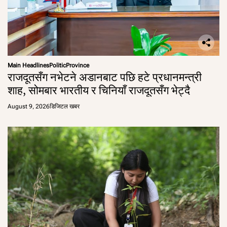
Main Headlines
Politic
Province
राजदूतसँग नभेटने अडानबाट पछि हटे प्रधानमन्त्री
शाह, सोमबार भारतीय र चिनियाँ राजदूतसँग भेट्दै
August 9, 2026
डिजिटल खबर