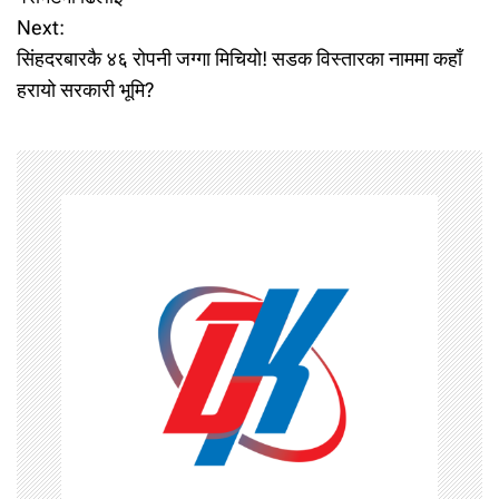
Next:
s
सिंहदरबारकै ४६ रोपनी जग्गा मिचियो! सडक विस्तारका नाममा कहाँ
t
हरायो सरकारी भूमि?
n
a
v
i
g
a
t
i