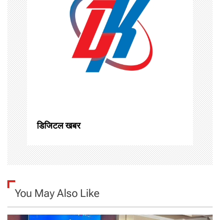
i
g
a
t
i
o
डिजिटल खबर
n
You May Also Like