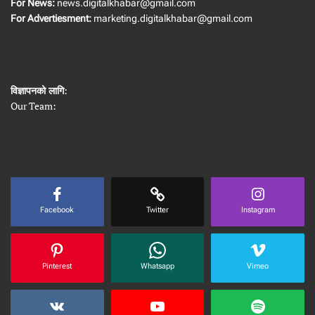
For News:
news.digitalkhabar@gmail.com
For Advertiesment:
marketing.digitalkhabar@gmail.com
विज्ञापनको लागि
:
Our Team:
Facebook
Twitter
Instagram
Pinterest
Whatsapp
Vimeo