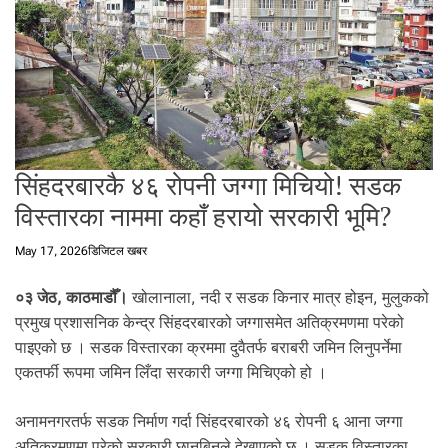
t
a
l
f
r
o
m
N
सिंहदरबारकै ४६ रोपनी जग्गा मिचियो! सडक
e
विस्तारका नाममा कहाँ हरायो सरकारी भूमि?
p
a
May 17, 2026
डिजिटल खबर
l
i
०३ जेठ, काठमाडौँ।
खोलानाला, नदी र सडक किनार मात्र होइन, मुलुकको
n
N
प्रमुख प्रशासनिक केन्द्र सिंहदरबारको जग्गासमेत अतिक्रमणमा परेको
e
पाइएको छ । सडक विस्तारका क्रममा दुवैतर्फ बराबरी जमिन लिनुपर्नेमा
p
एकतर्फी रूपमा जमिन लिँदा सरकारी जग्गा मिचिएको हो ।
a
l
अनामनगरतर्फ सडक निर्माण गर्दा सिंहदरबारको ४६ रोपनी ६ आना जग्गा
i
अतिक्रमणमा परेको सरकारी छानबिनले देखाएको छ । सडक विस्तारका