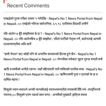
Recent Comments
एसइईको पुरक परीक्षा असार १ गतेदेखि - Nepal's No 1 News Portal from Nepal
in Nepali.
on
एसईको नतिजा सार्वजनिक, ६५.९८ प्रतिशत विद्यार्थी उत्तीर्ण
रवि–बालेन ७ बुँदे सम्झौतामा के छ ? - Nepal's No 1 News Portal from Nepal in
Nepali.
on
रवि–बालेनबिच ७ बुँदे सम्झौता : रविले पार्टीको नेतृत्व गर्ने, बालेनलाई आगामी
प्रधानमन्त्रीमा अघि सार्ने
"हामी नेपाल" बाट कोही पनि यो अन्तरिम सरकारको हिस्सा हुने छैन - Nepal's No 1
News Portal from Nepal in Nepali.
on
जेनजीका तर्फबाट सुदन गुरुङ मन्त्री बन्दै
ऋषि पञ्चमीको अनौठो रहस्य: जहाँ महिनावारी नारी शक्तिको प्रतीक बन्छ - Nepal's No
1 News Portal from Nepal in Nepali.
on
ऋषिपञ्चमी पूजा र व्रतको के छ त
धार्मिक महत्व !
शिशुको ज्यान बचाउने अनमी जानकीलाई स्वास्थ्यमन्त्रीले स्याबासी दिँदै भने- तपाईँजस्तो
स्वास्थ्
on
शिशुको प्राण रक्षार्थ सात घण्टा : अनमीको मुखबाटै कृत्रिम श्वास