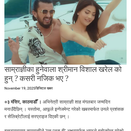
t
a
l
f
r
o
m
N
e
p
साम्राज्ञीका हुनेवाला श्रीमान विशाल खरेल को
a
l
हुन् ? कसरी नजिक भए ?
i
n
November 19, 2025
डिजिटल खबर
N
e
०३ मंसिर, काठमाडौँ ।
अभिनेत्री साम्राज्ञी शाह मंगलबार जन्मदिन
p
मनाउँदैछिन् । यस्तोमा, आफूले इन्गेजमेन्ट गरेको खबरमार्फत उनले प्रशंसक
a
र सेलिब्रेटीलाई सरप्राइज दिएकी छन् ।
l
i
इन्स्टाग्राममा साम्राज्ञीले ‘एस प्लस बी’ अक्षरमार्फत आफूले इन्गेजमेन्ट गरेको