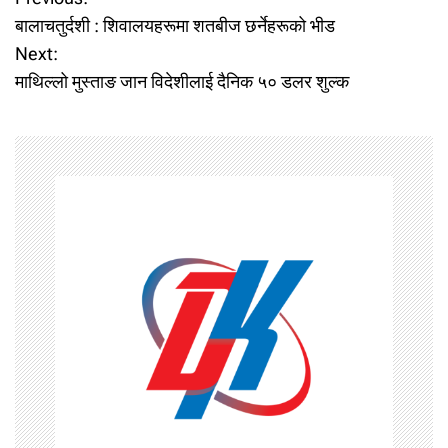
P
बालाचतुर्दशी : शिवालयहरूमा शतबीज छर्नेहरूको भीड
o
Next:
माथिल्लो मुस्ताङ जान विदेशीलाई दैनिक ५० डलर शुल्क
s
t
n
a
v
i
g
a
t