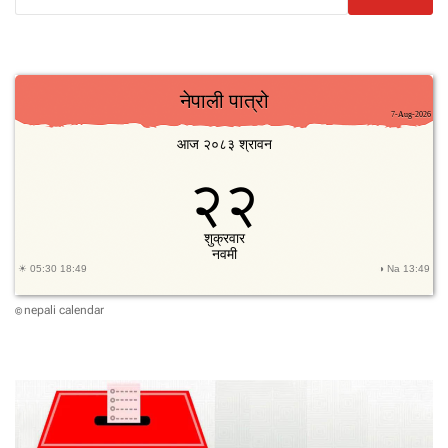
nepali calendar
©