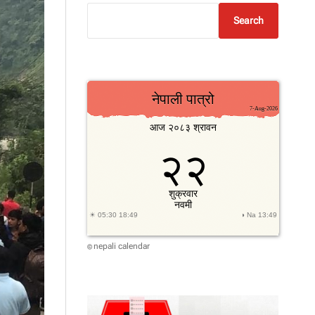
Search
nepali calendar
©