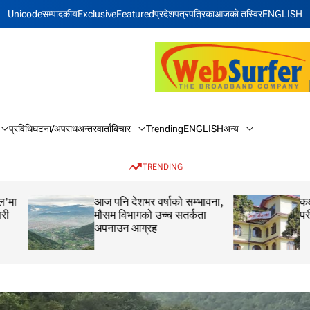
Unicode
सम्पादकीय
Exclusive
Featured
प्रदेश
पत्रपत्रिका
आजकाे तस्विर
ENGLISH
बिचार
अन्य
प्रविधि
घटना/अपराध
अन्तरवार्ता
Trending
ENGLISH
TRENDING
आज पनि देशभर वर्षाको सम्भावना,
कक्षा १२ को मौका परीक
मौसम विभागको उच्च सतर्कता
परीक्षाफल प्रकाशित
अपनाउन आग्रह