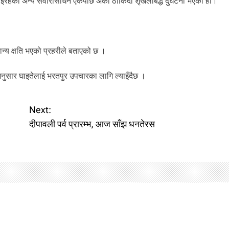
इरहेका अन्य सवारीसाधन एकपछि अर्को ठोकिँदा शृंखलाबद्ध दुर्घटना भएको हो।
ान्य क्षति भएको प्रहरीले बताएको छ ।
अनुसार घाइतेलाई भरतपुर उपचारका लागि ल्याइँदैछ ।
Next:
दीपावली पर्व प्रारम्भ, आज साँझ धनतेरस