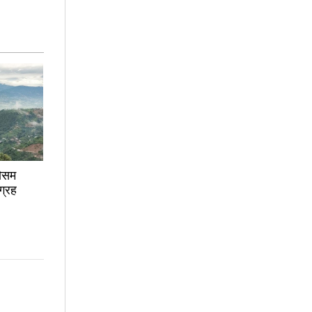
मौसम
ग्रह