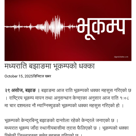
t
a
l
f
r
o
m
N
e
मध्यराति बझाङमा भूकम्पको धक्का
p
a
October 15, 2025
डिजिटल खबर
l
i
२९ असोज, बझाङ ।
बझाङमा आज राति भूकम्पको धक्का महसुस गरिएको छ
n
N
। राष्ट्रिय भूकम्प मापन तथा अनुसन्धान केन्द्रका अनुसार आज राति १ः०८
e
मा चार दशमलव नौ म्याग्निच्युडको भूकम्पको धक्का महसुस गरिएको हो ।
p
a
भूकम्पको केन्द्रबिन्दु बझाङको दान्तोला रहेको केन्द्रले जनाएको छ ।
l
मध्यरात भूकम्प जाँदा स्थानीयबासीमा त्रास फैलिएको छ । भूकम्पको धक्का
i
छिमेकी जिल्लाहरुमा समेत महसुस गरिएको छ ।