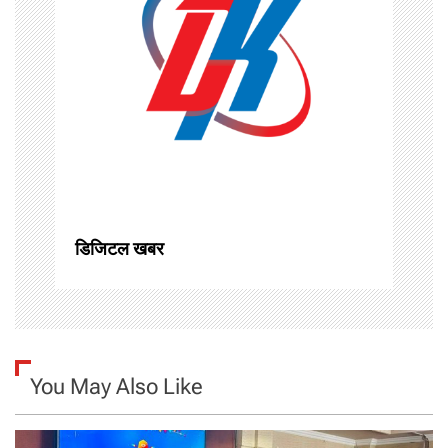
g
a
t
i
o
n
डिजिटल खबर
You May Also Like