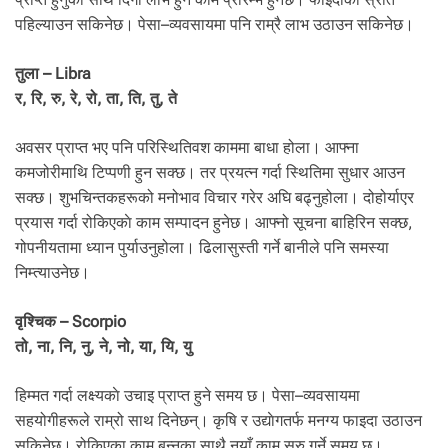
पहिल्याउन सकिनेछ। पेसा–व्यवसायमा पनि राम्रै लाभ उठाउन सकिनेछ।
तुला – Libra
र, रि, रु, रे, रो, ता, ति, तु, ते
अवसर प्राप्त भए पनि परिस्थितिवश काममा बाधा होला। आफ्ना
कमजोरीमाथि टिप्पणी हुन सक्छ। तर प्रयत्न गर्दा स्थितिमा सुधार आउन
सक्छ। शुभचिन्तकहरूको मनोभाव विचार गरेर अघि बढ्नुहोला। दोहोर्याएर
प्रयास गर्दा रोकिएकाे काम सम्पादन हुनेछ। आफ्नो सूचना बाहिरिन सक्छ,
गोपनीयतामा ध्यान पुर्याउनुहोला। ढिलासुस्ती गर्ने बानीले पनि समस्या
निम्त्याउनेछ।
वृश्चिक – Scorpio
तो, ना, नि, नु, ने, नो, या, यि, यु
हिम्मत गर्दा लक्ष्यकाे उचाइ प्राप्त हुने समय छ। पेसा–व्यवसायमा
सहयोगीहरूले राम्रो साथ दिनेछन्। कृषि र उद्याेगतर्फ मनग्य फाइदा उठाउन
सकिनेछ। रोकिएका काम बन्नुका साथै नयाँ काम सुरु गर्ने समय छ।