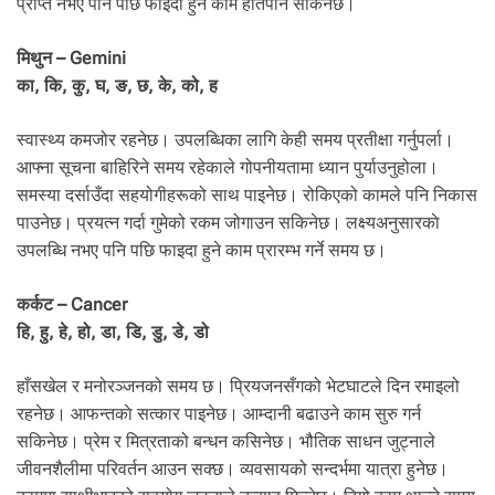
प्राप्त नभए पनि पछि फाइदा हुने काम हातपार्न सकिनेछ।
मिथुन – Gemini
का, कि, कु, घ, ङ, छ, के, को, ह
स्वास्थ्य कमजोर रहनेछ। उपलब्धिका लागि केही समय प्रतीक्षा गर्नुपर्ला।
आफ्ना सूचना बाहिरिने समय रहेकाले गोपनीयतामा ध्यान पुर्याउनुहोला।
समस्या दर्साउँदा सहयोगीहरूको साथ पाइनेछ। रोकिएको कामले पनि निकास
पाउनेछ। प्रयत्न गर्दा गुमेको रकम जोगाउन सकिनेछ। लक्ष्यअनुसारकाे
उपलब्धि नभए पनि पछि फाइदा हुने काम प्रारम्भ गर्ने समय छ।
कर्कट – Cancer
हि, हु, हे, हो, डा, डि, डु, डे, डो
हाँसखेल र मनोरञ्जनको समय छ। प्रियजनसँगको भेटघाटले दिन रमाइलो
रहनेछ। आफन्तकाे सत्कार पाइनेछ। आम्दानी बढाउने काम सुरु गर्न
सकिनेछ। प्रेम र मित्रताको बन्धन कसिनेछ। भौतिक साधन जुट्नाले
जीवनशैलीमा परिवर्तन आउन सक्छ। व्यवसायको सन्दर्भमा यात्रा हुनेछ।