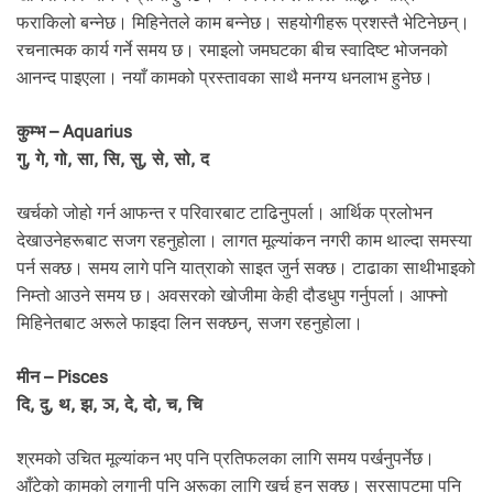
फराकिलो बन्नेछ। मिहिनेतले काम बन्नेछ। सहयोगीहरू प्रशस्तै भेटिनेछन्।
रचनात्मक कार्य गर्ने समय छ। रमाइलो जमघटका बीच स्वादिष्ट भोजनको
आनन्द पाइएला। नयाँ कामको प्रस्तावका साथै मनग्य धनलाभ हुनेछ।
कुम्भ – Aquarius
गु, गे, गो, सा, सि, सु, से, सो, द
खर्चको जोहो गर्न आफन्त र परिवारबाट टाढिनुपर्ला। आर्थिक प्रलोभन
देखाउनेहरूबाट सजग रहनुहोला। लागत मूल्यांकन नगरी काम थाल्दा समस्या
पर्न सक्छ। समय लागे पनि यात्राकाे साइत जुर्न सक्छ। टाढाका साथीभाइको
निम्तो आउने समय छ। अवसरको खोजीमा केही दौडधुप गर्नुपर्ला। आफ्नो
मिहिनेतबाट अरूले फाइदा लिन सक्छन्, सजग रहनुहाेला।
मीन – Pisces
दि, दु, थ, झ, ञ, दे, दो, च, चि
श्रमको उचित मूल्यांकन भए पनि प्रतिफलका लागि समय पर्खनुपर्नेछ।
आँटेको कामको लगानी पनि अरूका लागि खर्च हुन सक्छ। सरसापटमा पनि