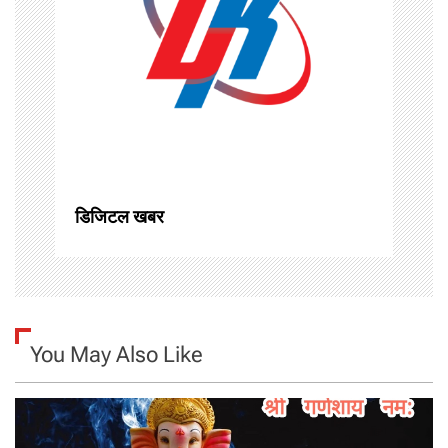
g
a
t
i
o
डिजिटल खबर
n
You May Also Like