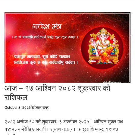
t
a
l
f
r
o
m
N
e
p
a
l
i
आज – १७ आश्विन २०८२ शुक्रवार को
n
राशिफल
N
e
October 3, 2025
डिजिटल खबर
p
a
२०८२ असाेज १७ गते शुक्रवार, ३ अक्टाेबर २०२५। आश्विन शुक्ल पक्ष
l
१४ः५३ बजेदेखि एकादशी। श्रवण नक्षत्र। चन्द्रराशि मकर, १९ः०७
i