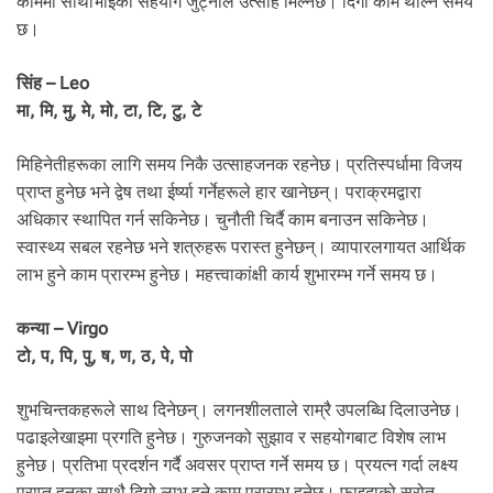
काममा साथीभाइको सहयोग जुट्नाले उत्साह मिल्नेछ। दिगो काम थाल्ने समय
छ।
सिंह – Leo
मा, मि, मु, मे, मो, टा, टि, टु, टे
मिहिनेतीहरूका लागि समय निकै उत्साहजनक रहनेछ। प्रतिस्पर्धामा विजय
प्राप्त हुनेछ भने द्वेष तथा ईर्ष्या गर्नेहरूले हार खानेछन्। पराक्रमद्वारा
अधिकार स्थापित गर्न सकिनेछ। चुनौती चिर्दै काम बनाउन सकिनेछ।
स्वास्थ्य सबल रहनेछ भने शत्रुहरू परास्त हुनेछन्। व्यापारलगायत आर्थिक
लाभ हुने काम प्रारम्भ हुनेछ। महत्त्वाकांक्षी कार्य शुभारम्भ गर्ने समय छ।
कन्या – Virgo
टो, प, पि, पु, ष, ण, ठ, पे, पो
शुभचिन्तकहरूले साथ दिनेछन्। लगनशीलताले राम्रै उपलब्धि दिलाउनेछ।
पढाइलेखाइमा प्रगति हुनेछ। गुरुजनको सुझाव र सहयोगबाट विशेष लाभ
हुनेछ। प्रतिभा प्रदर्शन गर्दै अवसर प्राप्त गर्ने समय छ। प्रयत्न गर्दा लक्ष्य
प्राप्त हुनुका साथै दिगो लाभ हुने काम प्रारम्भ हुनेछ। फाइदाको स्रोत