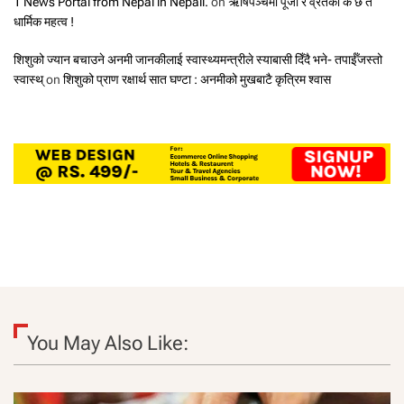
1 News Portal from Nepal in Nepali.
on
ऋषिपञ्चमी पूजा र व्रतको के छ त
धार्मिक महत्व !
शिशुको ज्यान बचाउने अनमी जानकीलाई स्वास्थ्यमन्त्रीले स्याबासी दिँदै भने- तपाईँजस्तो
स्वास्थ्
on
शिशुको प्राण रक्षार्थ सात घण्टा : अनमीको मुखबाटै कृत्रिम श्वास
You May Also Like: