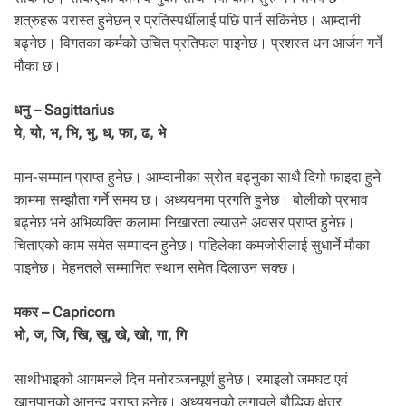
शत्रुहरू परास्त हुनेछन् र प्रतिस्पर्धीलाई पछि पार्न सकिनेछ। आम्दानी
बढ्नेछ। विगतका कर्मको उचित प्रतिफल पाइनेछ। प्रशस्त धन आर्जन गर्ने
मौका छ।
धनु – Sagittarius
ये, यो, भ, भि, भु, ध, फा, ढ, भे
मान-सम्मान प्राप्त हुनेछ। आम्दानीका स्रोत बढ्नुका साथै दिगो फाइदा हुने
काममा सम्झौता गर्ने समय छ। अध्ययनमा प्रगति हुनेछ। बोलीको प्रभाव
बढ्नेछ भने अभिव्यक्ति कलामा निखारता ल्याउने अवसर प्राप्त हुनेछ।
चिताएको काम समेत सम्पादन हुनेछ। पहिलेका कमजोरीलाई सुधार्ने मौका
पाइनेछ। मेहनतले सम्मानित स्थान समेत दिलाउन सक्छ।
मकर – Capricorn
भो, ज, जि, खि, खु, खे, खो, गा, गि
साथीभाइको आगमनले दिन मनोरञ्जनपूर्ण हुनेछ। रमाइलो जमघट एवं
खानपानको आनन्द प्राप्त हुनेछ। अध्ययनको लगावले बौद्धिक क्षेत्र