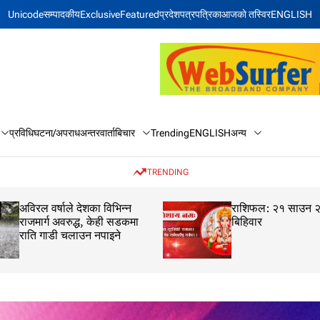
Unicode
सम्पादकीय
Exclusive
Featured
प्रदेश
पत्रपत्रिका
आजकाे तस्विर
ENGLISH
बिचार
अन्य
प्रविधि
घटना/अपराध
अन्तरवार्ता
Trending
ENGLISH
TRENDING
अविरल वर्षाले देशका विभिन्न
राशिफल: २१ साउन 
राजमार्ग अवरुद्ध, केही सडकमा
बिहिवार
राति गाडी चलाउन नपाइने