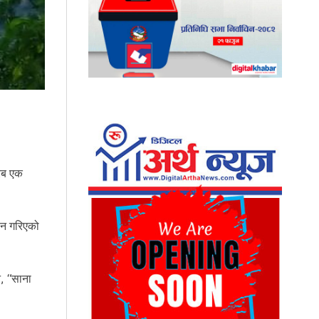
रिब एक
ान गरिएको
े, “साना