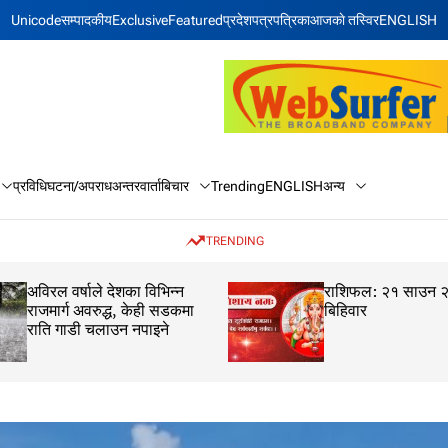
Unicode
सम्पादकीय
Exclusive
Featured
प्रदेश
पत्रपत्रिका
आजकाे तस्विर
ENGLISH
बिचार
अन्य
प्रविधि
घटना/अपराध
अन्तरवार्ता
Trending
ENGLISH
TRENDING
अविरल वर्षाले देशका विभिन्न
राशिफल: २१ साउन 
राजमार्ग अवरुद्ध, केही सडकमा
बिहिवार
राति गाडी चलाउन नपाइने