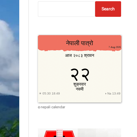
Search
nepali calendar
©