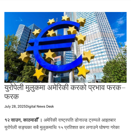
t
a
l
f
r
o
m
N
e
p
a
l
i
युरोपेली मुलुकमा अमेरिकी करको प्रभाव फरक–
n
N
फरक
e
p
July 28, 2025
Digital News Desk
a
l
१२ साउन, काठमाडौँ ।
अमेरिकी राष्ट्रपति डोनाल्ड ट्रम्पले आइतबार
i
युरोपेली सङ्घका सबै मुलुकमाथि १५ प्रतिशत कर लगाउने घोषणा गरेका