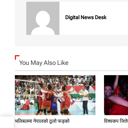
n
Digital News Desk
a
v
i
g
You May Also Like
a
t
i
o
n
भलिबलमा नेपालको ठूलो फड्को
विश्वकप जितेक
 डलर