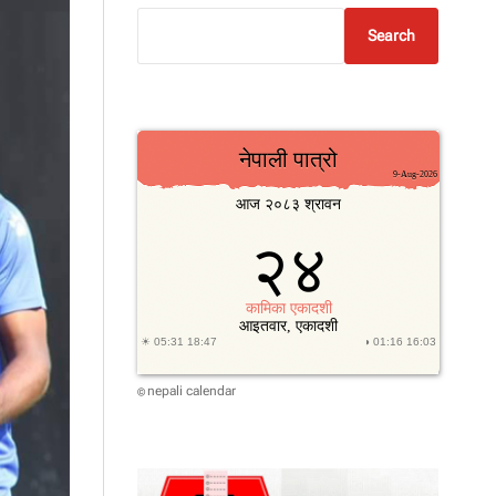
Search
nepali calendar
©