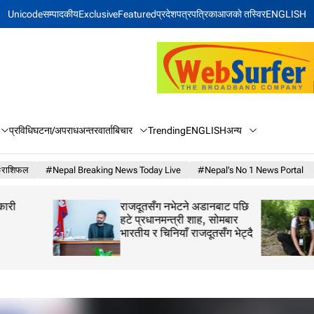
Unicode
सम्पादकीय
Exclusive
Featured
प्रदेश
पत्रपत्रिका
आजकाे तस्विर
ENGLISH
बिचार
अन्य
प्रविधि
घटना/अपराध
अन्तरवार्ता
Trending
ENGLISH
राशिफल
#Nepal Breaking News Today Live
#Nepal’s No 1 News Portal
राजदूतसँग नभेटने अडानबाट पछि
राष्ट्रिय भू संरक्षण दि
हटे प्रधानमन्त्री शाह, सोमबार
भारतीय र चिनियाँ राजदूतसँग भेट्दै