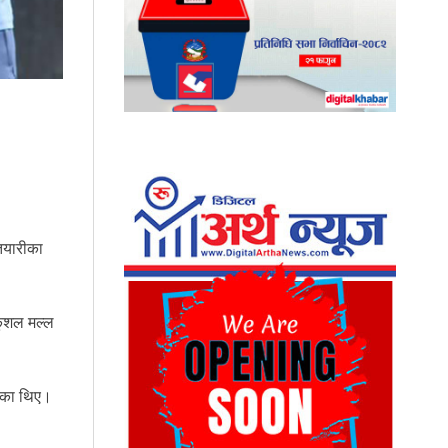
 तयारीका
कुशल मल्ल
ेका थिए।