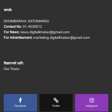
सम्पर्क:
DHUMBARAHI, KATHMANDU
Contact No
: 01-4530012
For News:
news.digitalkhabar@gmail.com
For Advertiesment:
marketing.digitalkhabar@gmail.com
विज्ञापनको लागि
:
Our Team:
Facebook
Twitter
Instagram