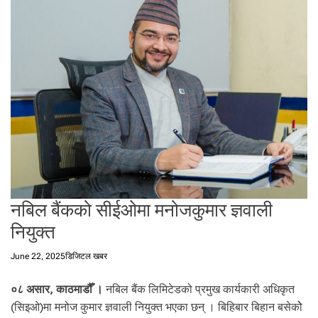
t
a
l
f
r
o
m
N
e
p
a
l
i
नबिल बैंकको सीईओमा मनोजकुमार ज्ञवाली
n
नियुक्त
N
e
June 22, 2025
डिजिटल खबर
p
a
०८ असार, काठमाडौँ ।
नबिल बैंक लिमिटेडको प्रमुख कार्यकारी अधिकृत
l
i
(सिइओ)मा मनोज कुमार ज्ञवाली नियुक्त भएका छन् । बिहिबार बिहान बसेकोे