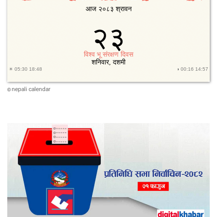
nepali calendar
©