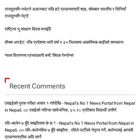
राजदूतसँग नभेटने अडानबाट पछि हटे प्रधानमन्त्री शाह, सोमबार भारतीय र चिनियाँ
राजदूतसँग भेट्दै
राष्ट्रिय भू संरक्षण दिवस मनाइँदै
मौसम अपडेट: पाँच प्रदेशमा भारी वर्षा र ३५ जिल्लामा आकस्मिक बाढीको सम्भावना
ग्यास वितरणमा प्रभावकारी बन्दै ‘क्विक रेस्पोन्स’
Recent Comments
एसइईको पुरक परीक्षा असार १ गतेदेखि - Nepal's No 1 News Portal from Nepal
in Nepali.
on
एसईको नतिजा सार्वजनिक, ६५.९८ प्रतिशत विद्यार्थी उत्तीर्ण
रवि–बालेन ७ बुँदे सम्झौतामा के छ ? - Nepal's No 1 News Portal from Nepal in
Nepali.
on
रवि–बालेनबिच ७ बुँदे सम्झौता : रविले पार्टीको नेतृत्व गर्ने, बालेनलाई आगामी
प्रधानमन्त्रीमा अघि सार्ने