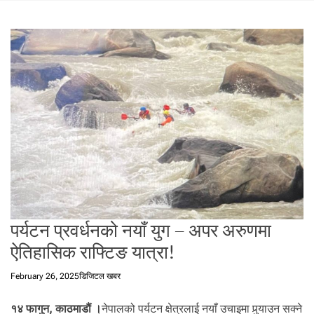
t
a
l
f
r
o
m
N
e
p
a
l
i
n
पर्यटन प्रवर्धनको नयाँ युग – अपर अरुणमा
N
e
ऐतिहासिक राफ्टिङ यात्रा!
p
a
February 26, 2025
डिजिटल खबर
l
i
१४ फागुन, काठमाडौं ।
नेपालको पर्यटन क्षेत्रलाई नयाँ उचाइमा पुर्‍याउन सक्ने