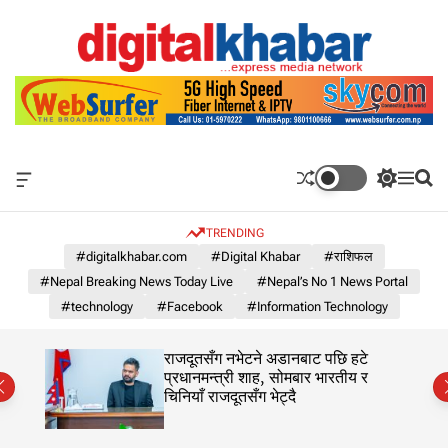
S
k
i
p
N
t
e
o
p
c
a
o
l
O
S
M
S
n
'
f
w
e
e
t
s
f
i
n
a
e
TRENDING
c
t
u
r
N
n
a
c
c
#digitalkhabar.com
#Digital Khabar
#राशिफल
o
n
h
h
t
#Nepal Breaking News Today Live
#Nepal’s No 1 News Portal
1
v
c
a
o
N
#technology
#Facebook
#Information Technology
s
l
e
W
o
w
i
r
का
राजदूतसँग नभेटने अडानबाट पछि हटे
d
s
m
प्रधानमन्त्री शाह, सोमबार भारतीय र
g
o
चिनियाँ राजदूतसँग भेट्दै
P
e
d
o
t
e
r