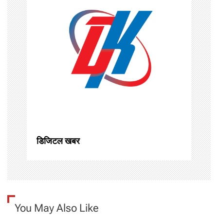
i
g
a
t
i
o
n
डिजिटल खबर
You May Also Like