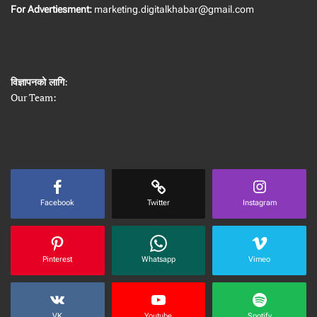
For Advertiesment:
marketing.digitalkhabar@gmail.com
विज्ञापनको लागि
:
Our Team:
Facebook
Twitter
Instagram
Pinterest
Whatsapp
Vimeo
VK
Youtube
Spotify