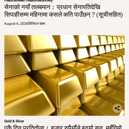
Featured
Main Headlines
Society
सेनाको नयाँ तलबमान : प्रधान सेनापतिदेखि
सिपाहीसम्म महिनामा कसले कति पाउँछन् ? (सूचीसहित)
August 6, 2026
डिजिटल खबर
Gold & Silver
एकै दिन प्रतितोला ८ हजार रुपैयाँले बढ्यो सुन, महँगियो