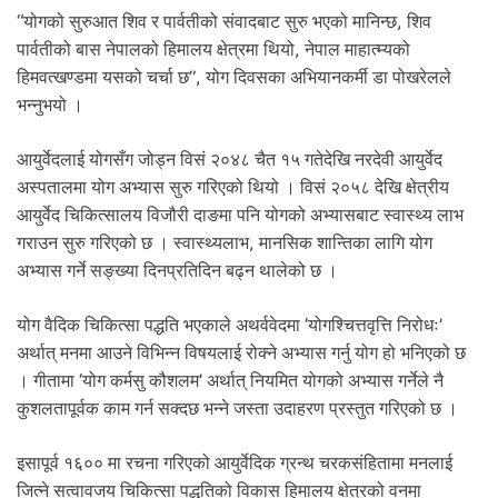
“योगको सुरुआत शिव र पार्वतीको संवादबाट सुरु भएको मानिन्छ, शिव
पार्वतीको बास नेपालको हिमालय क्षेत्रमा थियो, नेपाल माहात्म्यको
हिमवत्खण्डमा यसको चर्चा छ”, योग दिवसका अभियानकर्मी डा पोखरेलले
भन्नुभयो ।
आयुर्वेदलाई योगसँग जोड्न विसं २०४८ चैत १५ गतेदेखि नरदेवी आयुर्वेद
अस्पतालमा योग अभ्यास सुरु गरिएको थियो । विसं २०५८ देखि क्षेत्रीय
आयुर्वेद चिकित्सालय विजौरी दाङमा पनि योगको अभ्यासबाट स्वास्थ्य लाभ
गराउन सुरु गरिएको छ । स्वास्थ्यलाभ, मानसिक शान्तिका लागि योग
अभ्यास गर्ने सङ्ख्या दिनप्रतिदिन बढ्न थालेको छ ।
योग वैदिक चिकित्सा पद्धति भएकाले अथर्ववेदमा ‘योगश्चित्तवृत्ति निरोधः’
अर्थात् मनमा आउने विभिन्न विषयलाई रोक्ने अभ्यास गर्नु योग हो भनिएको छ
। गीतामा ‘योग कर्मसु कौशलम’ अर्थात् नियमित योगको अभ्यास गर्नेले नै
कुशलतापूर्वक काम गर्न सक्दछ भन्ने जस्ता उदाहरण प्रस्तुत गरिएको छ ।
इसापूर्व १६०० मा रचना गरिएको आयुर्वेदिक ग्रन्थ चरकसंहितामा मनलाई
जित्ने सत्वावजय चिकित्सा पद्धतिको विकास हिमालय क्षेत्रको वनमा