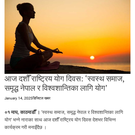
t
a
l
f
r
o
m
N
e
p
a
आज दशौँ राष्ट्रिय योग दिवस: ‘स्वस्थ समाज,
l
i
समृद्ध नेपाल र विश्वशान्तिका लागि योग’
n
N
January 14, 2025
डिजिटल खबर
e
p
०१ माघ, काठमाडौँ ।
‘स्वस्थ समाज, समृद्ध नेपाल र विश्वशान्तिका लागि
a
योग’ भन्ने नाराका साथ आज दशौँ राष्ट्रिय योग दिवस देशभर विभिन्न
l
कार्यक्रम गरी मनाइँदैछ ।
i