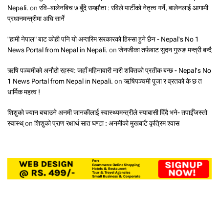
Nepali.
on
रवि–बालेनबिच ७ बुँदे सम्झौता : रविले पार्टीको नेतृत्व गर्ने, बालेनलाई आगामी
प्रधानमन्त्रीमा अघि सार्ने
"हामी नेपाल" बाट कोही पनि यो अन्तरिम सरकारको हिस्सा हुने छैन - Nepal's No 1
News Portal from Nepal in Nepali.
on
जेनजीका तर्फबाट सुदन गुरुङ मन्त्री बन्दै
ऋषि पञ्चमीको अनौठो रहस्य: जहाँ महिनावारी नारी शक्तिको प्रतीक बन्छ - Nepal's No
1 News Portal from Nepal in Nepali.
on
ऋषिपञ्चमी पूजा र व्रतको के छ त
धार्मिक महत्व !
शिशुको ज्यान बचाउने अनमी जानकीलाई स्वास्थ्यमन्त्रीले स्याबासी दिँदै भने- तपाईँजस्तो
स्वास्थ्
on
शिशुको प्राण रक्षार्थ सात घण्टा : अनमीको मुखबाटै कृत्रिम श्वास