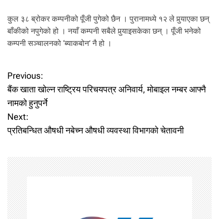
कुल ३८ ब्रोकर कम्पनीको पूँजी पुगेको छैन । पुरानामध्ये १२ ले पुर्‍याएका छन्
बाँकीको नपुगेको हो । नयाँ कम्पनी सबैले पुर्‍याइसकेका छन् । पूँजी भनेको
कम्पनी सञ्चालनको ‘ब्याकबोन’ नै हो ।
P
Previous:
बैंक खाता खोल्न राष्ट्रिय परिचयपत्र अनिवार्य, मोबाइल नम्बर आफ्नै
o
नामको हुनुपर्ने
Next:
s
प्रतिबन्धित औषधी नबेच्न औषधी व्यवस्था विभागको चेतावनी
t
n
a
v