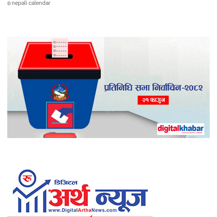
nepali calendar
©