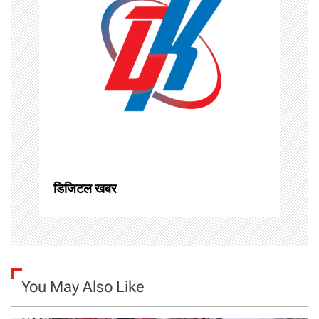
i
g
a
t
i
o
n
डिजिटल खबर
You May Also Like