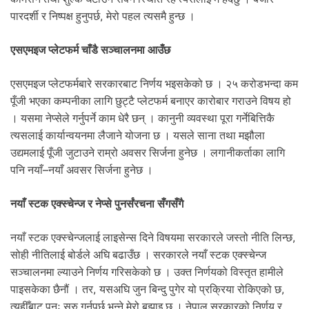
पारदर्शी र निष्पक्ष हुनुपर्छ, मेरो पहल त्यसमै हुन्छ ।
एसएमइज प्लेटफर्म चाँडै सञ्चालनमा आउँछ
एसएमइज प्लेटफर्मबारे सरकारबाट निर्णय भइसकेको छ । २५ करोडभन्दा कम
पूँजी भएका कम्पनीका लागि छुट्टै प्लेटफर्म बनाएर कारोबार गराउने विषय हो
। यसमा नेप्सेले गर्नुपर्ने काम धेरै छन् । कानुनी व्यवस्था पूरा गर्नेबित्तिकै
त्यसलाई कार्यान्वयनमा लैजाने योजना छ । यसले साना तथा मझौला
उद्यमलाई पूँजी जुटाउने राम्रो अवसर सिर्जना हुनेछ । लगानीकर्ताका लागि
पनि नयाँ–नयाँ अवसर सिर्जना हुनेछ ।
नयाँ स्टक एक्स्चेन्ज र नेप्से पुनर्संरचना सँगसँगै
नयाँ स्टक एक्स्चेन्जलाई लाइसेन्स दिने विषयमा सरकारले जस्तो नीति लिन्छ,
सोही नीतिलाई बोर्डले अघि बढाउँछ । सरकारले नयाँ स्टक एक्स्चेन्ज
सञ्चालनमा ल्याउने निर्णय गरिसकेको छ । उक्त निर्णयको विस्तृत हामीले
पाइसकेका छैनौं । तर, यसअघि जुन बिन्दु पुगेर यो प्रक्रिया रोकिएको छ,
त्यहीँबाट पुनः सुुरु गर्नुपर्छ भन्ने मेरो बुझाइ छ । नेपाल सरकारको निर्णय र