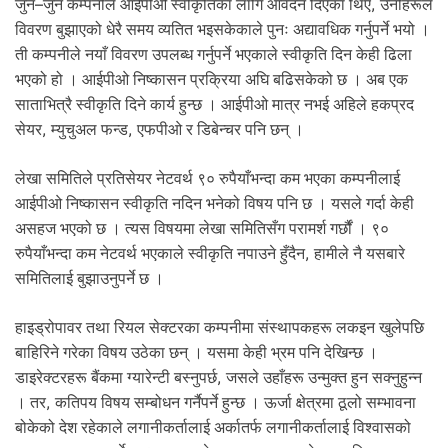
जुन–जुन कम्पनीले आईपीओ स्वीकृतिका लागि आवेदन दिएका थिए, उनीहरूले
विवरण बुझाएको धेरै समय व्यतित भइसकेकाले पुनः अद्यावधिक गर्नुपर्ने भयो ।
ती कम्पनीले नयाँ विवरण उपलब्ध गर्नुपर्ने भएकाले स्वीकृति दिन केही ढिला
भएको हो । आईपीओ निष्कासन प्रक्रिया अघि बढिसकेको छ । अब एक
साताभित्रै स्वीकृति दिने कार्य हुन्छ । आईपीओ मात्र नभई अहिले हकप्रद
सेयर, म्युचुअल फन्ड, एफपीओ र डिबेन्चर पनि छन् ।
लेखा समितिले प्रतिसेयर नेटवर्थ ९० रुपैयाँभन्दा कम भएका कम्पनीलाई
आईपीओ निष्कासन स्वीकृति नदिन भनेको विषय पनि छ । यसले गर्दा केही
असहज भएको छ । त्यस विषयमा लेखा समितिसँग परामर्श गर्छौं । ९०
रुपैयाँभन्दा कम नेटवर्थ भएकाले स्वीकृति नपाउने हुँदैन, हामीले नै यसबारे
समितिलाई बुझाउनुपर्ने छ ।
हाइड्रोपावर तथा रियल सेक्टरका कम्पनीमा संस्थापकहरू लकइन खुलेपछि
बाहिरिने गरेका विषय उठेका छन् । यसमा केही भ्रम पनि देखिन्छ ।
डाइरेक्टरहरू बैंकमा ग्यारेन्टी बस्नुपर्छ, जसले उहाँहरू उन्मुक्त हुन सक्नुहुन्न
। तर, कतिपय विषय सम्बोधन गर्नैपर्ने हुन्छ । ऊर्जा क्षेत्रमा ठूलो सम्भावना
बोकेको देश रहेकाले लगानीकर्तालाई अर्कातर्फ लगानीकर्तालाई विश्वासको