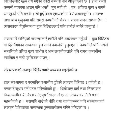
बिल्डिङबाट मूल्य तय भएको एउटा कम्पनी पनि अड्किएको छ । हामी राम्रा
कम्पनी बजारमा आउन् पनि भन्छौं, जुन सही हो । तर, अंकित मूल्य १ सयमै
आउनुपर्छ पनि भन्छौं । ती दुई विषय एकअर्कामा विरोधाभाषपूर्ण छ । भारत
तथा अन्य मुलुकमा पनि राम्रा कम्पनीको सेयर १ सयमा पाउन सम्भव छैन ।
त्यसकारण प्रिमियम वा बुक बिल्डिङलाई पनि हामीले मानेरै जानुपर्छ ।
संसारभरि मानिएको संयन्त्रलाई हामीले पनि अवलम्बन गर्नुपर्छ । बुक बिल्डिङ
वा प्रिमियमका सम्बन्धमा हुन सक्ने कमजोरी हुनुभएन । कम्पनीले पनि आफ्नो
सम्पत्तिको उचित मूल्य पाओस् र आम लगानीकर्ताले पनि राम्रा कम्पनीमा
स्वामित्व र सही प्रतिफल पाउन् ।
संस्थापकको लकइन पिरियडबारे अध्ययन भइरहेको छ
हाल संस्थापक र प्रभावित स्थानीय दुवैको लकइन पिरियड ३ वर्षको छ ।
यसलाई सुधार गर्न पहल गरिसकेको छु । धितोपत्र दर्ता तथा निष्कासन
नियमावलीमा यी विषय समेट्नुपर्ने भएकाले एउटा अध्ययन समिति गठन
भइसकेको छ । यसअघि बोर्डको नीति तथा कार्यक्रममा पनि संस्थापकको
लकइन पिरियडका सम्बन्धमा पुनरावलोकन गरिने भनिएको छ ।