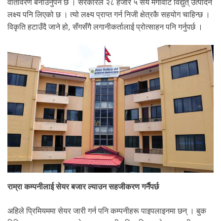
वातावरण बनाउनुपर्ने छ । सरकारले २८ हजार ५ सय मेगावाट विद्युत् उत्पादन
लक्ष्य पनि लिएको छ । त्यो लक्ष्य प्राप्त गर्न निजी क्षेत्रकै सहयोग चाहिन्छ ।
विकृति हटाउँदै जाने हो, सँगसँगै लगानीकर्तालाई प्रोत्साहन पनि गर्नुपर्छ ।
राम्रा कम्पनीलाई सेयर बजार ल्याउन सहजीकरण गर्नैपर्छ
अहिले प्रिमियममा सेयर जारी गर्न पनि कम्पनीहरू पाइपलाइनमा छन् । बुक