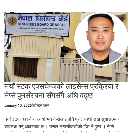
t
a
l
f
r
o
m
N
e
p
a
l
i
नयाँ स्टक एक्सचेन्जको लाइसेन्स प्रक्रिया र
n
नेप्से पुनर्संरचना सँगसँगै अघि बढ्छ
N
e
January 10, 2025
डिजिटल खबर
p
a
नयाँ स्टक एक्स्चेन्ज आयो भने नेप्सेलाई पनि प्रतिस्पर्धी राख्न सुधारात्मक
l
व्यवस्था गर्नु आवश्यक छ । यसले लगानीकर्ताको हित नै हुन्छ । नेप्से
i