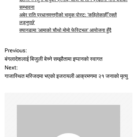
सम्भावना
अबेर राति प्रधानमन्त्रीको भावुक पोस्ट: ‘कहिलेकाहीँ एक्लै
लड्नुपर्छ’
क्यानडामा ‘आमाको चौथो मोमो फेस्टिभल’ आयोजना हुँदै
P
Previous:
बंगलादेशलाई बिजुली बेच्ने सम्झौतामा इप्पानको स्वागत
o
Next:
गाजास्थित मस्जिदमा भएको इजरायली आक्रमणमा २१ जनाको मृत्यु
s
t
n
a
v