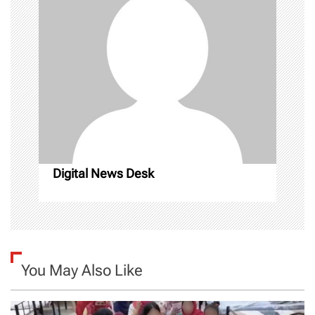
i
g
a
t
i
o
Digital News Desk
n
You May Also Like