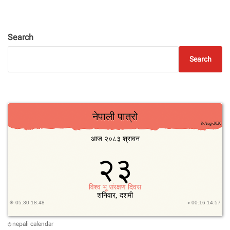
Search
Search
nepali calendar
©