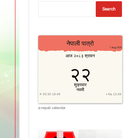
Search
nepali calendar
©