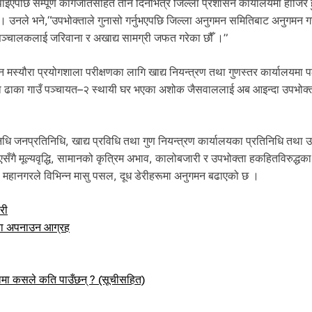
पाइएपछि सम्पूर्ण कागजातसहित तीन दिनभित्र जिल्ला प्रशासन कार्यालयमा हाजिर 
ए । उनले भने,“उपभोक्ताले गुनासो गर्नुभएपछि जिल्ला अनुगमन समितिबाट अनुगमन गर
सञ्चालकलाई जरिवाना र अखाद्य सामग्री जफत गरेका छौँ ।”
न मस्यौरा प्रयोगशाला परीक्षणका लागि खाद्य नियन्त्रण तथा गुणस्तर कार्यालयमा
्ला ढाका गाउँ पञ्चायत–२ स्थायी घर भएका अशोक जैसवाललाई अब आइन्दा उपभोक्
ि जनप्रतिनिधि, खाद्य प्रविधि तथा गुण नियन्त्रण कार्यालयका प्रतिनिधि तथा उ
ँगै मूल्यवृद्धि, सामानको कृत्रिम अभाव, कालोबजारी र उपभोक्ता हकहितविरुद्धका 
। महानगरले विभिन्न मासु पसल, दूध डेरीहरूमा अनुगमन बढाएको छ ।
री
कता अपनाउन आग्रह
ामा कसले कति पाउँछन् ? (सूचीसहित)