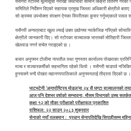
यसैगरी स्टोरमा मूल्यसूची नराखी जथाभावी सामान बिक्री वितरण गरेको 
समितिले निर्देशन दिएको सहायक प्रमुख जिल्ला अधिकारी क्षेत्रीले बता
सो क्रममा उपभोक्ता संरक्षण ऐनका विपरीतका कुसर गर्नुभएकाले पसल 
यसैगरी अन्यत्रबाट खुला ल्याई उक्त उद्योगमा प्याकेजिङ गरिएको सोयावि
क्षेत्रीले जानकारी दिए। सो स्टोरका सञ्चालक भारतको मोतिहारी जिल
खेलवाड नगर्न सचेत गराइएको छ ।
बजार अनुगमन टोलीमा नापतौल तथा गुणस्तर कार्यालय पोखराका प्रतिनिध
मञ्च र सञ्चारकर्मीको सहभागिता रहेको थियो । यसैगरी चाडपर्व नजिकिएस
हुनसक्ने भन्दै पोखरा महानगरपालिकाले अनुगमनलाई तीव्रता दिएको छ 
भाटभटेनी ‘अन्तर्राष्ट्रिय मोडल’मा २४ सै घण्टा सञ्चालनको तया
आज पनि देशभर वर्षाको सम्भावना, मौसम विभागको उच्च सतर्
कक्षा १२ को मौका परीक्षाको परीक्षाफल प्रकाशित
राशिफल: २२ साउन २०८३ शुक्रवार
सेनाको नयाँ तलबमान : प्रधान सेनापतिदेखि सिपाहीसम्म महिन