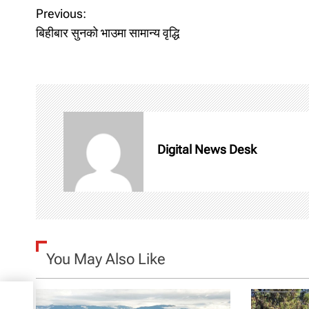
P
Previous:
बिहीबार सुनको भाउमा सामान्य वृद्धि
o
s
t
n
Digital News Desk
a
v
i
g
You May Also Like
a