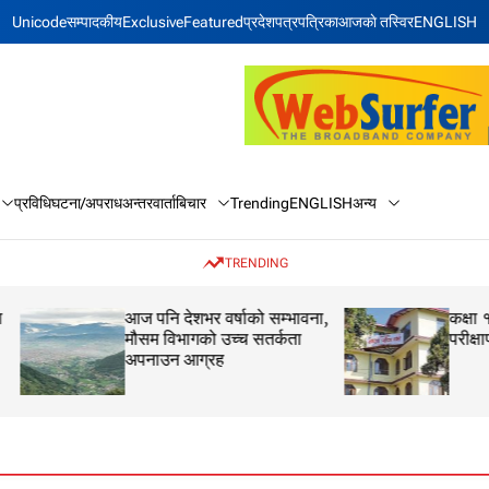
Unicode
सम्पादकीय
Exclusive
Featured
प्रदेश
पत्रपत्रिका
आजकाे तस्विर
ENGLISH
बिचार
अन्य
प्रविधि
घटना/अपराध
अन्तरवार्ता
Trending
ENGLISH
TRENDING
आज पनि देशभर वर्षाको सम्भावना,
कक्षा १२ को मौका परीक
मौसम विभागको उच्च सतर्कता
परीक्षाफल प्रकाशित
अपनाउन आग्रह