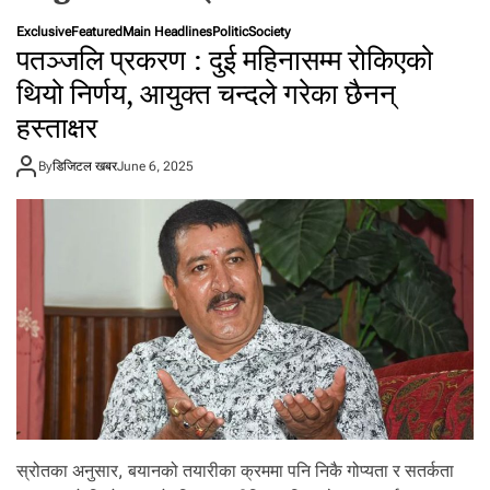
t
Exclusive
Featured
Main Headlines
Politic
Society
a
पतञ्जलि प्रकरण : दुई महिनासम्म रोकिएको
l
थियो निर्णय, आयुक्त चन्दले गरेका छैनन्
f
r
हस्ताक्षर
o
m
By
डिजिटल खबर
June 6, 2025
N
e
p
a
l
i
n
N
e
p
a
l
स्रोतका अनुसार, बयानको तयारीका क्रममा पनि निकै गोप्यता र सतर्कता
i