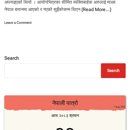
.
अपनाइएको थियो । आयोगभित्रका सीमित व्यक्तिबाहेक अरुलाई माधव
नेपाल बयानमा आएको र गएको सुइँकोसम्म थिएन
[Read More…]
o
Leave a Comment
n
प
त
ञ्ज
लि
प्र
Search
क
र
Search
ण
:
दु
ई
म
हि
ना
स
म्म
रो
कि