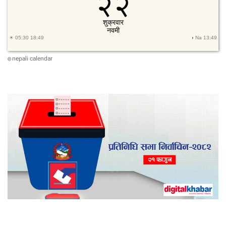
ए
को
थि
यो
नि
र्ण
nepali calendar
©
य
,
आ
यु
क्त
च
न्द
ले
ग
रे
का
छै
न
न्
ह
स्ता
क्ष
र