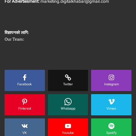
For Advertiesment:
marketing.digitalkhabar@gmail.com
विज्ञापनको लागि
:
Our Team:
Facebook
Twitter
Instagram
Pinterest
Whatsapp
Vimeo
VK
Youtube
Spotify