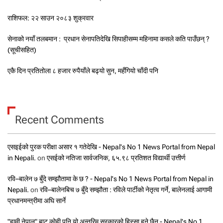
राशिफल: २२ साउन २०८३ शुक्रवार
सेनाको नयाँ तलबमान : प्रधान सेनापतिदेखि सिपाहीसम्म महिनामा कसले कति पाउँछन् ?
(सूचीसहित)
एकै दिन प्रतितोला ८ हजार रुपैयाँले बढ्यो सुन, महँगियो चाँदी पनि
Recent Comments
एसइईको पुरक परीक्षा असार १ गतेदेखि - Nepal's No 1 News Portal from Nepal
in Nepali.
on
एसईको नतिजा सार्वजनिक, ६५.९८ प्रतिशत विद्यार्थी उत्तीर्ण
रवि–बालेन ७ बुँदे सम्झौतामा के छ ? - Nepal's No 1 News Portal from Nepal in
Nepali.
on
रवि–बालेनबिच ७ बुँदे सम्झौता : रविले पार्टीको नेतृत्व गर्ने, बालेनलाई आगामी
प्रधानमन्त्रीमा अघि सार्ने
"हामी नेपाल" बाट कोही पनि यो अन्तरिम सरकारको हिस्सा हुने छैन - Nepal's No 1