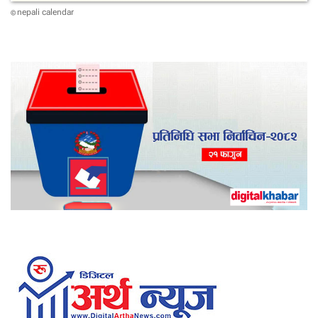
nepali calendar
©