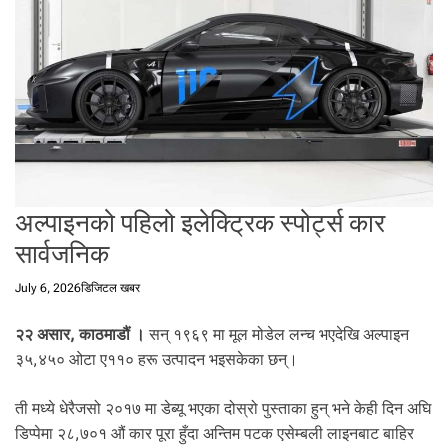
t
a
l
f
r
o
m
N
e
p
अल्पाइनको पहिलो इलेक्ट्रिक स्पोर्ट्स कार
a
सार्वजनिक
l
i
July 6, 2026
डिजिटल खबर
n
N
२
२
असार, काठमाडौं ।
सन् १९६९ मा मूल मोडेल लन्च भएदेखि अल्पाइन
e
३५,४५० ओटा ए११० हरू उत्पादन भइसकेका छन्।
p
a
ती मध्ये धेरैजसो २०१७ मा डेब्यू भएका दोस्रो पुस्ताका हुन् भने केही दिन अघि
l
i
डिप्पेमा २८,७०१ औं कार पूरा हुँदा अन्तिम पटक एसेम्बली लाइनबाट बाहिर