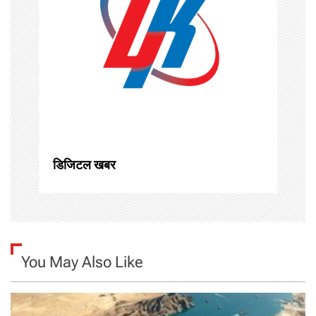
g
a
t
i
o
n
डिजिटल खबर
You May Also Like