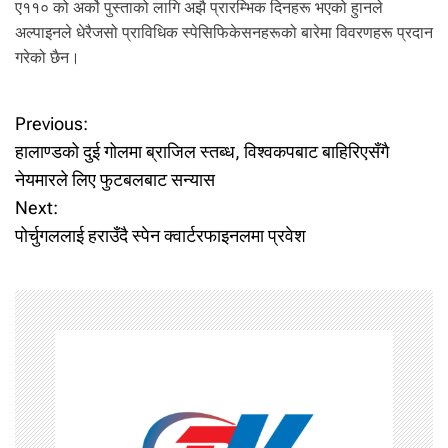
ए११० को अर्को पुस्ताको लागि अझै प्रारम्भिक दिनहरू भएको हुानले
अल्पाइनले धेरैजसो प्राविधिक स्पेसिफिकेसनहरूको बारेमा विवरणहरू प्रदान
गरेको छैन।
P
Previous:
हालाण्डको दुई गोलमा ब्राजिल स्तब्ध, विश्वकपबाट बाहिरिएसँगै
o
नेयमारले लिए फुटबलबाट सन्यास
Next:
s
पोर्चुगललाई हराउँदै स्पेन क्वार्टरफाइनलमा प्रवेश
t
n
a
v
i