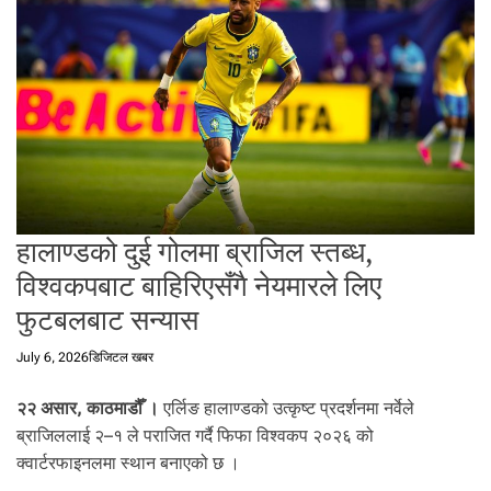
t
a
l
f
r
o
m
N
e
p
हालाण्डको दुई गोलमा ब्राजिल स्तब्ध,
a
विश्वकपबाट बाहिरिएसँगै नेयमारले लिए
l
i
फुटबलबाट सन्यास
n
N
July 6, 2026
डिजिटल खबर
e
p
२२ असार, काठमाडौँ ।
एर्लिङ हालाण्डको उत्कृष्ट प्रदर्शनमा नर्वेले
a
ब्राजिललाई २–१ ले पराजित गर्दै फिफा विश्वकप २०२६ को
l
क्वार्टरफाइनलमा स्थान बनाएको छ ।
i