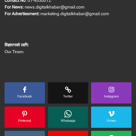
Contact No
: 01-4530012
For News:
news.digitalkhabar@gmail.com
For Advertiesment:
marketing.digitalkhabar@gmail.com
विज्ञापनको लागि
:
Our Team:
Facebook
Twitter
Instagram
Pinterest
Whatsapp
Vimeo