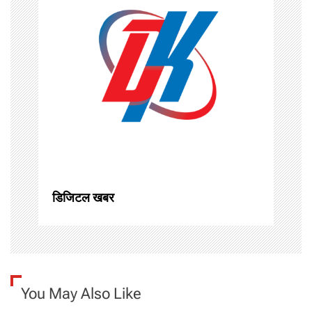
v
i
g
a
t
i
o
डिजिटल खबर
n
You May Also Like