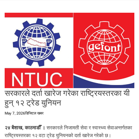
t
a
l
f
r
o
m
N
e
p
a
l
i
सरकारले दर्ता खारेज गरेका राष्ट्रियस्तरका यी
n
N
हुन् १२ ट्रेड युनियन
e
p
May 7, 2026
डिजिटल खबर
a
l
२४ बैशाख, काठमाडौँ ।
सरकारले निजामती सेवा र स्वास्थ्य सेवाअन्तर्गतका
i
राष्ट्रियस्तरका १२ वटा ट्रेड युनियनको दर्ता खारेज गरेको छ।