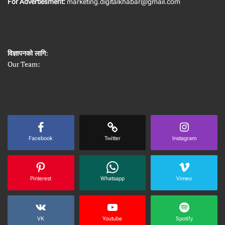
For Advertiesment:
marketing.digitalkhabar@gmail.com
विज्ञापनको लागि
:
Our Team:
Facebook
Twitter
Instagram
Pinterest
Whatsapp
Vimeo
VK
Youtube
Spotify