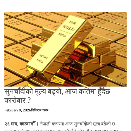
t
a
l
f
r
o
m
N
e
p
a
l
i
n
सुनचाँदीको मूल्य बढ्यो, आज कतिमा हुँदैछ
N
कारोबार ?
e
p
February 9, 2026
डिजिटल खबर
a
l
२६ माघ, काठमाडौँ ।
नेपाली बजारमा आज सुनचाँदीको मूल्य बढेको छ ।
i