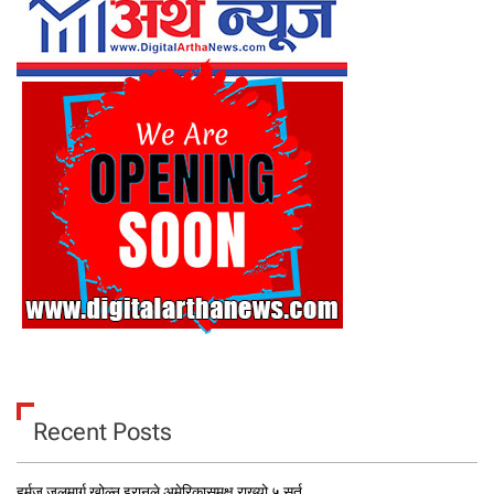
Recent Posts
हर्मुज जलमार्ग खोल्न इरानले अमेरिकासमक्ष राख्यो ५ सर्त