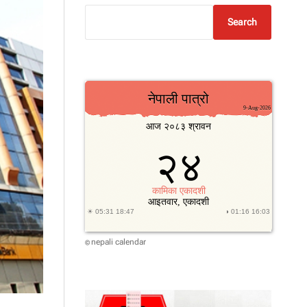
Search
nepali calendar
©