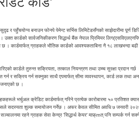
्रेडिट कार्ड’
प सुदृढ र पहुँचयोग्य बनाउन फोनपे पेमेन्ट सर्भिस लिमिटेडसँगको साझेदारीमा पूर्ण ड
को छ । उक्त कार्डको सार्वजनिकीकरण सिद्धार्थ बैंक नेपाल प्रिमियर लिग(एसविएलएनप
छ । कार्डमार्फत् ग्राहकले भौतिक कार्डको आवश्यकताबिना नै १८ लाखभन्दा बढी
ो कार्डले तुरुन्त सक्रियता, तत्काल नियन्त्रण तथा उच्च सुरक्षा प्रदान गर्छ 
प्राप्त गर्न र सक्रिय गर्न सक्नुका साथै एपमार्फत् सीमा व्यवस्थापन, कार्ड लक तथा 
कले जनाएको छ ।
हकहरूले भर्चुअल क्रेडिट कार्डमार्फत् गरिने प्रत्येक कारोबारमा ५० प्रतिशत क्या
छ, जसले सदस्यता शुल्क समायोजन गर्नेछ । अफर केवल सीमित अवधि ७ जनवरी २०२
्चालनमा रहने ग्राहक सेवा केन्द्र ‘सिद्धार्थ केयर’ माफ्र्mत् पनि सम्पर्क गर्न सक