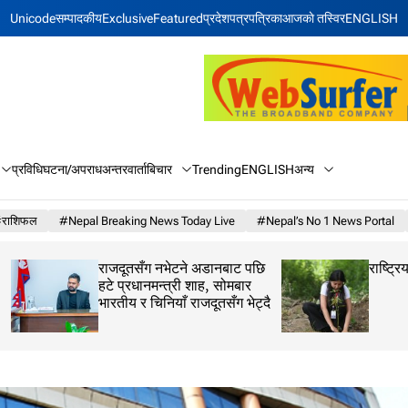
Unicode
सम्पादकीय
Exclusive
Featured
प्रदेश
पत्रपत्रिका
आजकाे तस्विर
ENGLISH
बिचार
अन्य
प्रविधि
घटना/अपराध
अन्तरवार्ता
Trending
ENGLISH
राशिफल
#Nepal Breaking News Today Live
#Nepal’s No 1 News Portal
राजदूतसँग नभेटने अडानबाट पछि
राष्ट्रिय भू संरक्षण दि
हटे प्रधानमन्त्री शाह, सोमबार
भारतीय र चिनियाँ राजदूतसँग भेट्दै