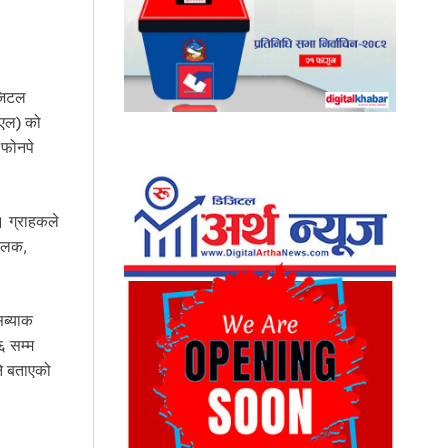
िजिटल
िएल) को
 फोनपे
। ग्राहकले
अनलक,
सब्याक
६ सम्म
्ने बताएको