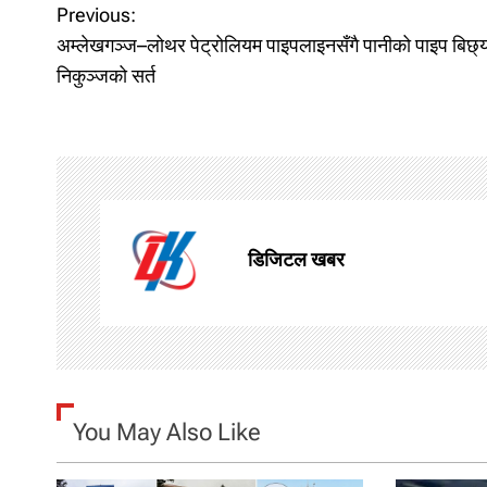
P
Previous:
अम्लेखगञ्ज–लोथर पेट्रोलियम पाइपलाइनसँगै पानीको पाइप बिछ्
o
निकुञ्जको सर्त
s
t
n
a
डिजिटल खबर
v
i
g
You May Also Like
a