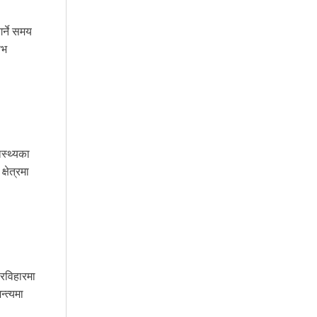
र्ने समय
ाभ
ास्थ्यका
षेत्रमा
ारविहारमा
्त्यमा