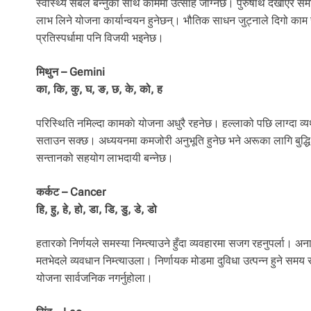
स्वास्थ्य सबल बन्नुका साथै काममा उत्साह जाग्नेछ। पुरुषार्थ देखाए
लाभ लिने योजना कार्यान्वयन हुनेछन्। भौतिक साधन जुट्नाले दिगो काम स
प्रतिस्पर्धामा पनि विजयी भइनेछ।
मिथुन – Gemini
का, कि, कु, घ, ङ, छ, के, को, ह
परिस्थिति नमिल्दा कामकाे योजना अधुरै रहनेछ। हल्लाको पछि लाग्दा व्यर्
सताउन सक्छ। अध्ययनमा कमजोरी अनुभूति हुनेछ भने अरूका लागि बुद्धि
सन्तानको सहयोग लाभदायी बन्नेछ।
कर्कट – Cancer
हि, हु, हे, हो, डा, डि, डु, डे, डो
हतारको निर्णयले समस्या निम्त्याउने हुँदा व्यवहारमा सजग रहनुपर्ला।
मतभेदले व्यवधान निम्त्याउला। निर्णायक मोडमा दुविधा उत्पन्न हुने समय र
योजना सार्वजनिक नगर्नुहोला।