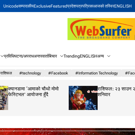
Unicode
सम्पादकीय
Exclusive
Featured
प्रदेश
पत्रपत्रिका
आजकाे तस्विर
ENGLISH
बिचार
अन्य
प्रविधि
घटना/अपराध
अन्तरवार्ता
Trending
ENGLISH
राशिफल
#technology
#Facebook
#Information Technology
#Face
क्यानडामा ‘आमाको चौथो मोमो
राशिफल: २३ साउन 
फेस्टिभल’ आयोजना हुँदै
शनिवार