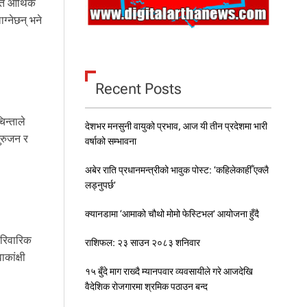
यत आर्थिक
ग्नेछन् भने
Recent Posts
िन्ताले
देशभर मनसुनी वायुको प्रभाव, आज यी तीन प्रदेशमा भारी
ुरुजन र
वर्षाको सम्भावना
अबेर राति प्रधानमन्त्रीको भावुक पोस्ट: ‘कहिलेकाहीँ एक्लै
लड्नुपर्छ’
क्यानडामा ‘आमाको चौथो मोमो फेस्टिभल’ आयोजना हुँदै
ारिवारिक
राशिफल: २३ साउन २०८३ शनिवार
कांक्षी
१५ बुँदे माग राख्दै म्यानपवार व्यवसायीले गरे आजदेखि
वैदेशिक रोजगारमा श्रमिक पठाउन बन्द