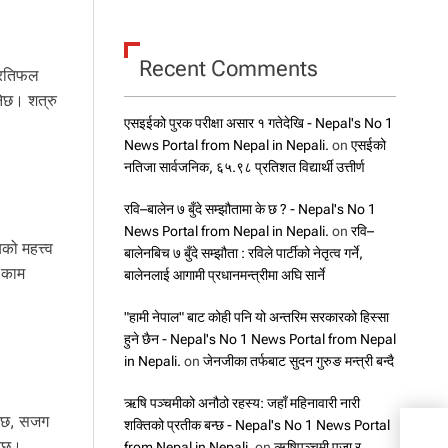
Recent Comments
प्रतिफल
नेछ। शत्रु
एसइईको पुरक परीक्षा असार १ गतेदेखि - Nepal's No 1
News Portal from Nepal in Nepali.
on
एसईको
नतिजा सार्वजनिक, ६५.९८ प्रतिशत विद्यार्थी उत्तीर्ण
रवि–बालेन ७ बुँदे सम्झौतामा के छ ? - Nepal's No 1
News Portal from Nepal in Nepali.
on
रवि–
ो महत्त्व
बालेनबिच ७ बुँदे सम्झौता : रविले पार्टीको नेतृत्व गर्ने,
े काम
बालेनलाई आगामी प्रधानमन्त्रीमा अघि सार्ने
"हामी नेपाल" बाट कोही पनि यो अन्तरिम सरकारको हिस्सा
हुने छैन - Nepal's No 1 News Portal from Nepal
in Nepali.
on
जेनजीका तर्फबाट सुदन गुरुङ मन्त्री बन्दै
ऋषि पञ्चमीको अनौठो रहस्य: जहाँ महिनावारी नारी
नेछ, सजग
शक्तिको प्रतीक बन्छ - Nepal's No 1 News Portal
नेछ।
from Nepal in Nepali.
on
ऋषिपञ्चमी पूजा र