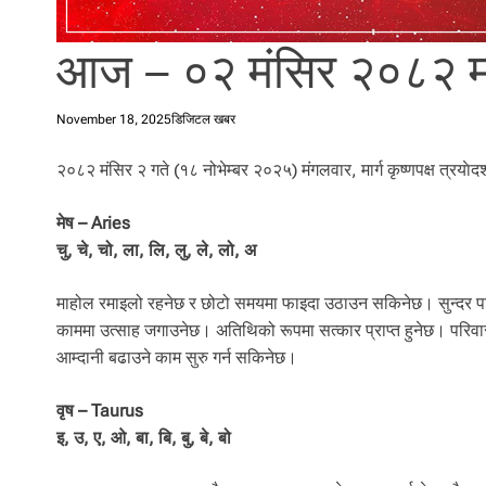
l
i
आज – ०२ मंसिर २०८२ म
.
November 18, 2025
डिजिटल खबर
२०८२ मंसिर २ गते (१८ नोभेम्बर २०२५) मंगलवार, मार्ग कृष्णपक्ष त्रयाे
मेष – Aries
चु, चे, चो, ला, लि, लु, ले, लो, अ
माहोल रमाइलो रहनेछ र छोटो समयमा फाइदा उठाउन सकिनेछ। सुन्दर पहिर
काममा उत्साह जगाउनेछ। अतिथिको रूपमा सत्कार प्राप्त हुनेछ। परिवा
आम्दानी बढाउने काम सुरु गर्न सकिनेछ।
वृष – Taurus
इ, उ, ए, ओ, बा, बि, बु, बे, बो