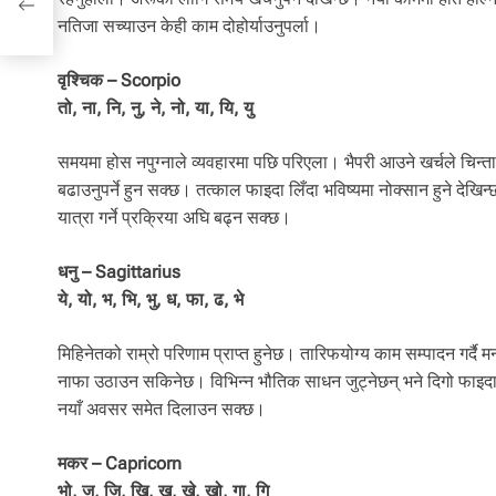
नतिजा सच्याउन केही काम दोहोर्याउनुपर्ला।
वृश्चिक – Scorpio
तो, ना, नि, नु, ने, नो, या, यि, यु
समयमा होस नपुग्नाले व्यवहारमा पछि परिएला। भैपरी आउने खर्चले चि
बढाउनुपर्ने हुन सक्छ। तत्काल फाइदा लिँदा भविष्यमा नोक्सान हुने देखि
यात्रा गर्ने प्रक्रिया अघि बढ्न सक्छ।
धनु – Sagittarius
ये, यो, भ, भि, भु, ध, फा, ढ, भे
मिहिनेतको राम्रो परिणाम प्राप्त हुनेछ। तारिफयोग्य काम सम्पादन गर्द
नाफा उठाउन सकिनेछ। विभिन्न भौतिक साधन जुट्नेछन् भने दिगो फाइदा ह
नयाँ अवसर समेत दिलाउन सक्छ।
मकर – Capricorn
भो, ज, जि, खि, खु, खे, खो, गा, गि