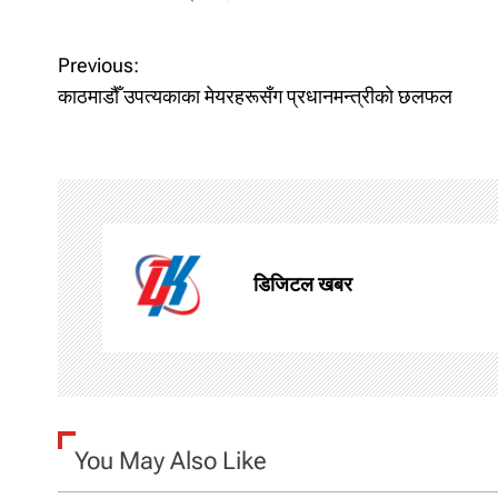
P
Previous:
काठमाडौँ उपत्यकाका मेयरहरूसँग प्रधानमन्त्रीकाे छलफल
o
s
t
n
डिजिटल खबर
a
v
i
g
You May Also Like