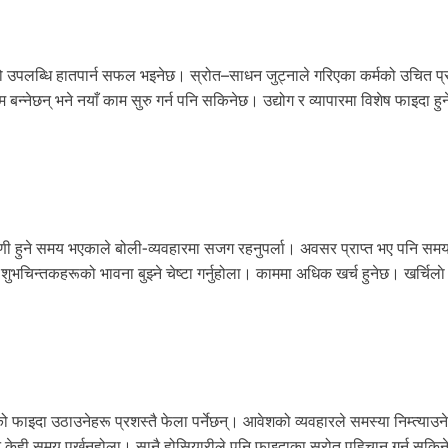
म्रो उपलब्धि हातपार्न सफल भइनेछ। स्रोत–साधन जुट्नाले गरिएका कर्मको उचित 
बन्नेछन् भने नयाँ काम सुरु गर्न पनि सकिनेछ। उद्योग र व्यापारमा विशेष फाइदा हु
ी हुने समय भएकाले बोली-व्यवहारमा सजग रहनुपर्ला। अवसर प्राप्त भए पनि समयक
भचिन्तकहरूको भावना बुझ्ने चेष्टा गर्नुहोला। काममा अधिक खर्च हुनेछ। खर्चिला
फाइदा उठाउनेहरू प्रशस्तै फेला पर्नेछन्। आवेशको व्यवहारले समस्या निम्त्याउ
ल्न केही समय पर्खनुहोला। सानै होसियारीले पनि फाइदाका स्रोत पहिचान गर्न सकि