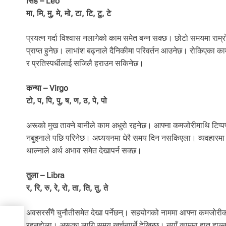
सिंह – Leo
मा, मि, मु, मे, मो, टा, टि, टु, टे
प्रयत्न गर्दा विश्वास नलागेको काम समेत बन्न सक्छ। छोटो समयमा रा
प्राप्त हुनेछ। लाभांश बढ्नाले दैनिकीमा परिवर्तन आउनेछ। रोकिएका काम 
र प्रतिस्पर्धीलाई सजिलै हराउन सकिनेछ।
कन्या – Virgo
टो, प, पि, पु, ष, ण, ठ, पे, पो
अरूको मुख ताक्ने बानीले काम अधुरो रहनेछ। आफ्ना कमजोरीमाथि टिप्पण
नबुझ्नाले पछि परिनेछ। अध्ययनमा धेरै समय दिन नसकिएला। व्यवहारमा शु
थाल्नाले अर्थ अभाव समेत देखापर्न सक्छ।
तुला – Libra
र, रि, रु, रे, रो, ता, ति, तु, ते
अवसरसँगै चुनौतीसमेत देखा पर्नेछन्। सहयोगको नाममा आफ्ना कमजोरीको 
रहनुहाेला। अरूका लागि समय खर्चनुपर्ने देखिन्छ। नयाँ काममा हात हा