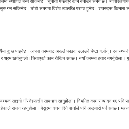
रै समाजमा स्थापित बन्न सकिनेछ। चुनौती पन्छाएर काम बनाउने समय छ। व्यापारलगा
ुरु गर्न सकिनेछ। छोटो समयमा विशेष उपलब्धि प्राप्त हुनेछ। शत्रुहरू किनारा ला
थैमा दु:ख पाइनेछ। आफ्ना कामबाट अरूले फाइदा उठाउने चेष्टा गर्लान्। स्वास्थ्य-च
 र श्रम खर्चनुपर्ला।चिताएको काम रोकिन सक्छ। नयाँ काममा हतार नगर्नुहोला। ग
 अनावश्यक साइनो गाँस्नेहरूसँग सावधान रहनुहोला। नियमित काम सम्पादन भए पनि प
हेकाले सजग रहनुहोला। बेसुरमा वचन दिने बानीले पनि अप्ठ्यारो पर्न सक्छ। महत्त्वा