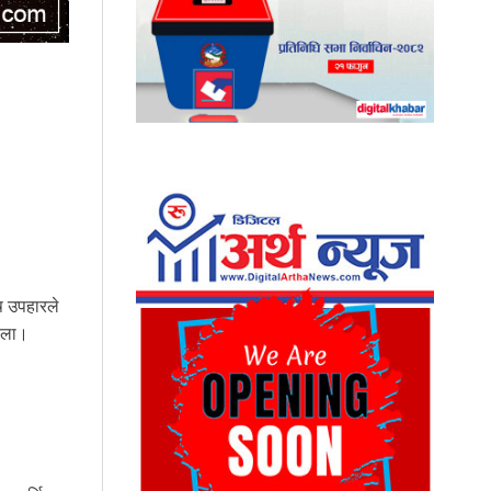
ष उपहारले
होला।