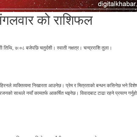
ंगलवार को राशिफल
दशी तिथि, ७ः०८ बजेपछि चतुर्दशी। स्वाती नक्षत्र। चन्द्रराशि तुला।
नले व्यक्तित्वमा निखारता आउनेछ। प्रेम र मित्रताको बन्धन कसिनेछ भने विशे
रजनको साथले नयाँ कामतर्फ आकर्षित भइनेछ। विवादबाट टाढा रहने प्रयत्न गर्नु