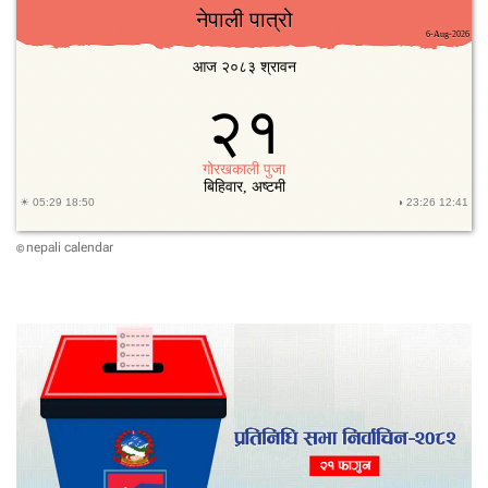
nepali calendar
©