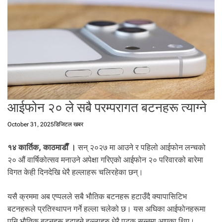
t
a
l
f
r
o
m
N
e
आईफोन २० ले सबै परम्परागत बटनहरू त्याग्ने
p
a
October 31, 2025
डिजिटल खबर
l
i
१४ कार्तिक, काठमाडाैँ ।
सन् २०२७ मा आउने र पहिलो आईफोन लन्चको
n
N
२० औं वार्षिकोत्सव मनाउने अपेक्षा गरिएको आईफोन २० परिवारको बारेमा
e
विगत केही दिनदेखि धेरै हल्लाहरू चलिरहेका छन्।
p
a
यसै क्रममा अब एप्पलले सबै भौतिक बटनहरू हटाउँदै क्यापासिटिभ
l
बटनहरूले प्रतिस्थापन गर्ने हल्ला चलेको छ। यस अघिका आईफोनहरूमा
i
पनि भौतिक बटनहरू हटाइने हल्लाहरु धेरै पटक सुन्नमा आएका थिए।