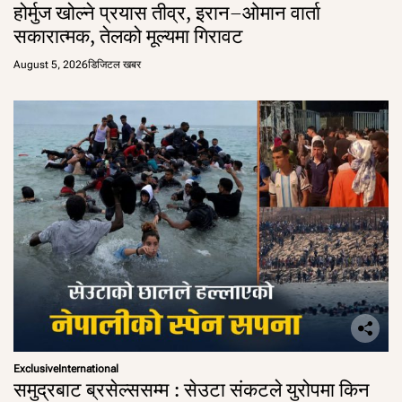
होर्मुज खोल्ने प्रयास तीव्र, इरान–ओमान वार्ता
सकारात्मक, तेलको मूल्यमा गिरावट
August 5, 2026
डिजिटल खबर
Exclusive
International
समुद्रबाट ब्रसेल्ससम्म : सेउटा संकटले युरोपमा किन