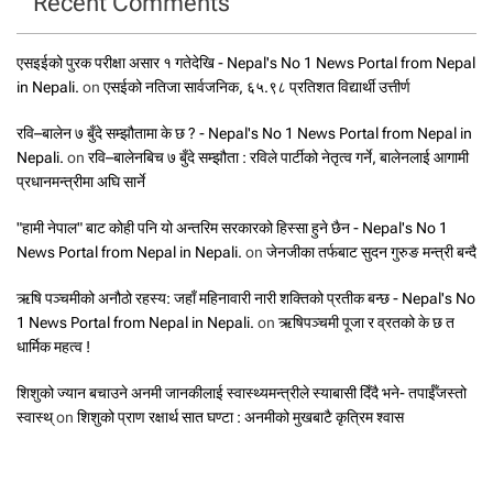
Recent Comments
एसइईको पुरक परीक्षा असार १ गतेदेखि - Nepal's No 1 News Portal from Nepal
in Nepali.
on
एसईको नतिजा सार्वजनिक, ६५.९८ प्रतिशत विद्यार्थी उत्तीर्ण
रवि–बालेन ७ बुँदे सम्झौतामा के छ ? - Nepal's No 1 News Portal from Nepal in
Nepali.
on
रवि–बालेनबिच ७ बुँदे सम्झौता : रविले पार्टीको नेतृत्व गर्ने, बालेनलाई आगामी
प्रधानमन्त्रीमा अघि सार्ने
"हामी नेपाल" बाट कोही पनि यो अन्तरिम सरकारको हिस्सा हुने छैन - Nepal's No 1
News Portal from Nepal in Nepali.
on
जेनजीका तर्फबाट सुदन गुरुङ मन्त्री बन्दै
ऋषि पञ्चमीको अनौठो रहस्य: जहाँ महिनावारी नारी शक्तिको प्रतीक बन्छ - Nepal's No
1 News Portal from Nepal in Nepali.
on
ऋषिपञ्चमी पूजा र व्रतको के छ त
धार्मिक महत्व !
शिशुको ज्यान बचाउने अनमी जानकीलाई स्वास्थ्यमन्त्रीले स्याबासी दिँदै भने- तपाईँजस्तो
स्वास्थ्
on
शिशुको प्राण रक्षार्थ सात घण्टा : अनमीको मुखबाटै कृत्रिम श्वास