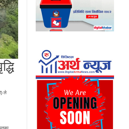
द्धि
) ले
ायतका