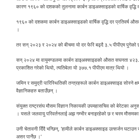
कारण १९६० को दशकको तुलनामा कार्बन डाइअक्साइडको वार्षिक वृद्धि
१९६० को दशकमा कार्बन डाइअक्साइडको वार्षिक वृद्धि दर प्रतिवर्ष औ
।
तर सन् २०२३ र २०२४ को बीचमा यो दर फेरि बढ्दै ३.५ पीपीएम पुगेको
सन् २०२४ मा वायुमण्डलमा कार्बन डाइअक्साइडको औसत सघनता ४२३.९ 
प्रकाशित गरेको थियो, त्यतिबेला यो ३७७.१ पीपीएम मात्र थियो ।
जमिन र समुद्री पारिस्थितिकी तन्त्रहरूले कार्बन डाइअक्साइड सोस्न
वैज्ञानिकहरु बताउँछन् ।
संयुक्त राष्ट्रसंघ मौसम विज्ञान निकायकी उपमहासचिव को बेरेटका अनु
। यसले जलवायु परिवर्तनलाई अझ गम्भीर बनाइरहेको छ र चरम मौसमक
उनी चेतावनी दिँदै भन्छिन्, ‘हामीले कार्बन डाइअक्साइड उत्सर्जन घटाउन 
असर पार्नेछ ।’