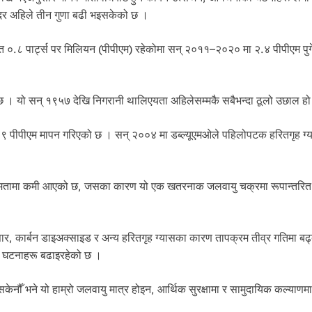
 दर अहिले तीन गुणा बढी भइसकेको छ ।
सत ०.८ पार्ट्स पर मिलियन (पीपीएम) रहेकोमा सन् २०११–२०२० मा २.४ पीपीएम पु
 छ । यो सन् १९५७ देखि निगरानी थालिएयता अहिलेसम्मकै सबैभन्दा ठूलो उछाल ह
पीपीएम मापन गरिएको छ । सन् २००४ मा डब्ल्यूएमओले पहिलोपटक हरितगृह ग्य
े क्षमतामा कमी आएको छ, जसका कारण यो एक खतरनाक जलवायु चक्रमा रूपान्तरित ह
सार, कार्बन डाइअक्साइड र अन्य हरितगृह ग्यासका कारण तापक्रम तीव्र गतिमा बढ
ा घटनाहरू बढाइरहेको छ ।
सकेनौँ भने यो हाम्रो जलवायु मात्र होइन, आर्थिक सुरक्षामा र सामुदायिक कल्याणमा