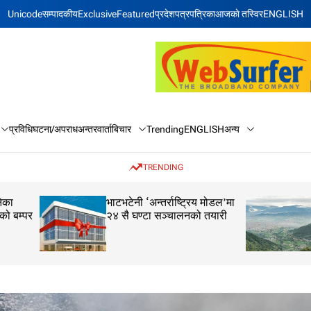
Unicode
सम्पादकीय
Exclusive
Featured
प्रदेश
पत्रपत्रिका
आजकाे तस्विर
ENGLISH
बिचार
अन्य
प्रविधि
घटना/अपराध
अन्तरवार्ता
Trending
ENGLISH
TRENDING
भाटभटेनी ‘अन्तर्राष्ट्रिय मोडल’मा
आज पनि देशभर वर्षाक
२४ सै घण्टा सञ्चालनको तयारी
मौसम विभागको उच्च स
अपनाउन आग्रह