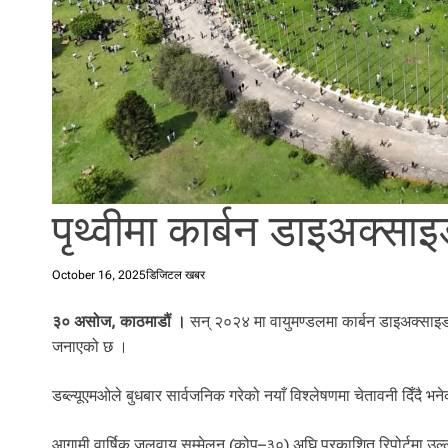
l
i
.
पृथ्वीमा कार्बन डाइअक्साइड
October 16, 2025
डिजिटल खबर
३० असोज, काठमाडौं ।
सन् २०२४ मा वायुमण्डलमा कार्बन डाइअक्साइडको 
जनाएको छ ।
डब्ल्यूएमओले बुधबार सार्वजनिक गरेको नयाँ विश्लेषणमा चेतावनी दिँदै भने
आगामी वार्षिक जलवायु सम्मेलन (कोप–३०) अघि प्रकाशित रिपोर्टमा उ