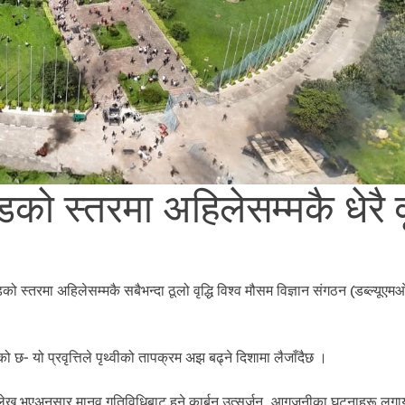
को स्तरमा अहिलेसम्मकै धेरै वृ
स्तरमा अहिलेसम्मकै सबैभन्दा ठूलो वृद्धि विश्व मौसम विज्ञान संगठन (डब्ल्यूएमओ
को छ- यो प्रवृत्तिले पृथ्वीको तापक्रम अझ बढ्ने दिशामा लैजाँदैछ ।
ल्लेख भएअनुसार मानव गतिविधिबाट हुने कार्बन उत्सर्जन, आगजनीका घटनाहरू लग