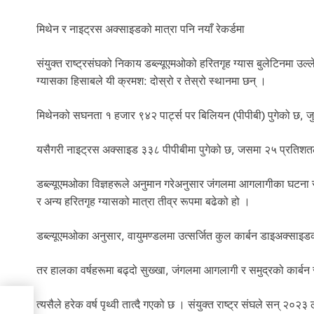
मिथेन र नाइट्रस अक्साइडको मात्रा पनि नयाँ रेकर्डमा
संयुक्त राष्ट्रसंघको निकाय डब्ल्यूएमओको हरितगृह ग्यास बुलेटिनमा उल
ग्यासका हिसाबले यी क्रमश: दोस्रो र तेस्रो स्थानमा छन् ।
मिथेनको सघनता १ हजार ९४२ पार्ट्स पर बिलियन (पीपीबी) पुगेको छ, जु
यसैगरी नाइट्रस अक्साइड ३३८ पीपीबीमा पुगेको छ, जसमा २५ प्रतिशतले
डब्ल्यूएमओका विज्ञहरूले अनुमान गरेअनुसार जंगलमा आगलागीका घटना र
र अन्य हरितगृह ग्यासको मात्रा तीव्र रूपमा बढेको हो ।
डब्ल्यूएमओका अनुसार, वायुमण्डलमा उत्सर्जित कुल कार्बन डाइअक्साइडको
तर हालका वर्षहरूमा बढ्दो सुख्खा, जंगलमा आगलागी र समुद्रको कार्बन 
पको
त्यसैले हरेक वर्ष पृथ्वी तात्दै गएको छ । संयुक्त राष्ट्र संघले सन् २०२