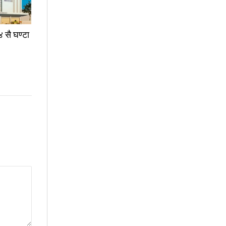
४ सै घण्टा