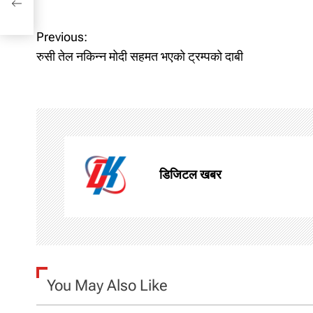
P
Previous:
रुसी तेल नकिन्न मोदी सहमत भएको ट्रम्पको दाबी
o
s
t
n
डिजिटल खबर
a
v
i
g
You May Also Like
a